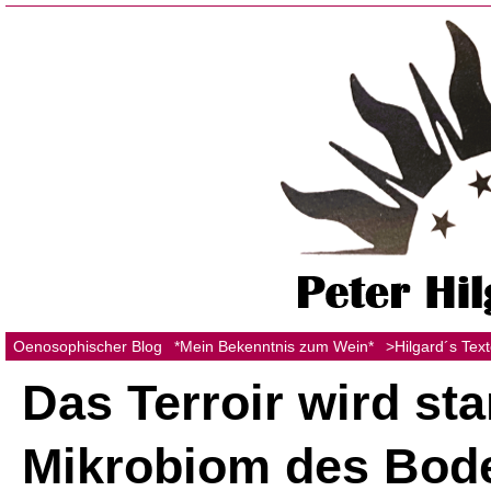
Oenosophischer Blog
*Mein Bekenntnis zum Wein*
>Hilgard´s Tex
Das Terroir wird st
Mikrobiom des Bod