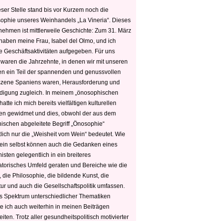
ser Stelle stand bis vor Kurzem noch die
sophie unseres Weinhandels „La Vineria“. Dieses
nehmen ist mittlerweile Geschichte: Zum 31. März
haben meine Frau, Isabel del Olmo, und ich
e Geschäftsaktivitäten aufgegeben. Für uns
 waren die Jahrzehnte, in denen wir mit unseren
n ein Teil der spannenden und genussvollen
zene Spaniens waren, Herausforderung und
edigung zugleich. In meinem „önosophischen
hatte ich mich bereits vielfältigen kulturellen
n gewidmet und dies, obwohl der aus dem
hischen abgeleitete Begriff „Önosophie“
tlich nur die „Weisheit vom Wein“ bedeutet. Wie
ein selbst können auch die Gedanken eines
sten gelegentlich in ein breiteres
satorisches Umfeld geraten und Bereiche wie die
 die Philosophie, die bildende Kunst, die
tur und auch die Gesellschaftspolitik umfassen.
s Spektrum unterschiedlicher Thematiken
e ich auch weiterhin in meinen Beiträgen
iten. Trotz aller gesundheitspolitisch motivierter