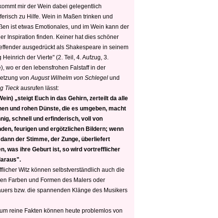
 kommt mir der Wein dabei gelegentlich
ferisch zu Hilfe. Wein in Maßen trinken und
ßen ist etwas Emotionales, und im Wein kann der
er Inspiration finden. Keiner hat dies schöner
reffender ausgedrückt als Shakespeare in seinem
 Heinrich der Vierte" (2. Teil, 4. Aufzug, 3.
, wo er den lebensfrohen Falstaff in der
etzung von
August Wilhelm von Schlegel
und
g Tieck
ausrufen lässt:
ein) „steigt Euch in das Gehirn, zerteilt da alle
nen und rohen Dünste, die es umgeben, macht
nig, schnell und erfinderisch, voll von
den, feurigen und ergötzlichen Bildern; wenn
 dann der Stimme, der Zunge, überliefert
, was ihre Geburt ist, so wird vortrefflicher
daraus".
fflicher Witz können selbstverständlich auch die
en Farben und Formen des Malers oder
auers bzw. die spannenden Klänge des Musikers
 um reine Fakten können heute problemlos von