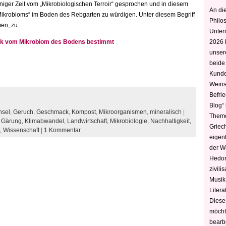
einiger Zeit vom „Mikrobiologischen Terroir“ gesprochen und in diesem
An die
krobioms“ im Boden des Rebgarten zu würdigen. Unter diesem Begriff
Philo
men, zu
Unter
ark vom Mikrobiom des Bodens bestimmt
2026 
unser
beide
Kunde
Weins
Befri
Blog“ 
hsel
,
Geruch
,
Geschmack
,
Kompost
,
Mikroorganismen
,
mineralisch
|
Theme
,
Gärung,
Klimabwandel,
Landwirtschaft,
Mikrobiologie,
Nachhaltigkeit,
Griec
,
Wissenschaft
|
1 Kommentar
eigen
der W
Hedoni
zivili
Musik,
Litera
Diese
möcht
bearbe