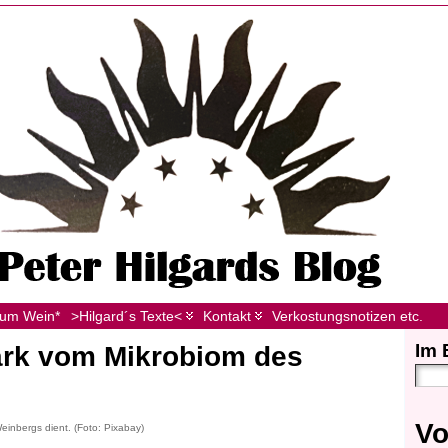
zum Wein*
>Hilgard´s Texte<
Kontakt
Verkostungsnotizen etc.
Im 
tark vom Mikrobiom des
Vo
inbergs dient. (Foto: Pixabay)