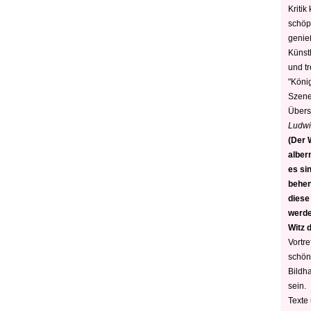
Kritik
schöp
genie
Künstl
und t
"König
Szene)
Übers
Ludwi
(Der W
alber
es sin
behen
diese
werden
Witz 
Vortre
schön
Bildh
sein.
Texte