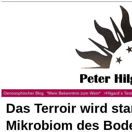
Oenosophischer Blog
*Mein Bekenntnis zum Wein*
>Hilgard´s Tex
Das Terroir wird st
Mikrobiom des Bod