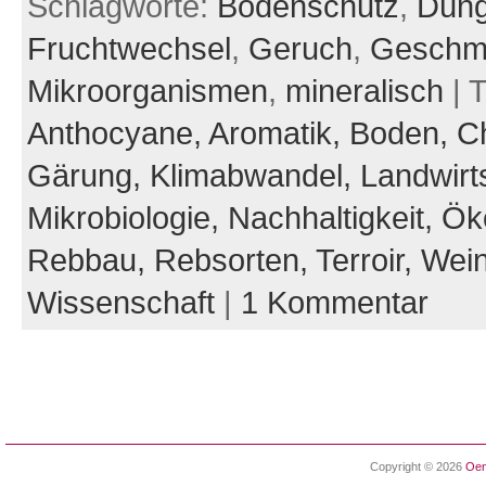
Schlagworte:
Bodenschutz
,
Düng
Fruchtwechsel
,
Geruch
,
Geschm
Mikroorganismen
,
mineralisch
| 
Anthocyane,
Aromatik,
Boden,
C
Gärung,
Klimabwandel,
Landwirt
Mikrobiologie,
Nachhaltigkeit,
Ök
Rebbau,
Rebsorten,
Terroir,
Wein
Wissenschaft
|
1 Kommentar
Copyright © 2026
Oen