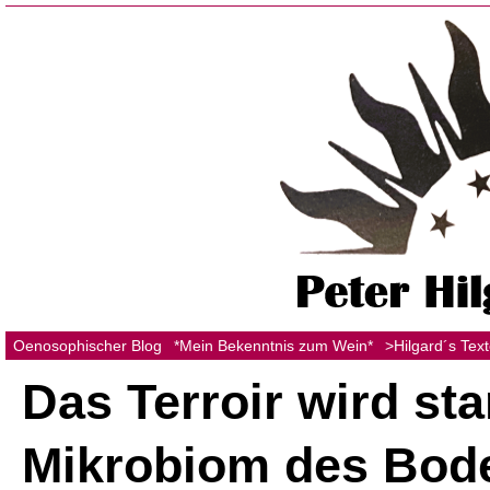
Oenosophischer Blog
*Mein Bekenntnis zum Wein*
>Hilgard´s Tex
Das Terroir wird st
Mikrobiom des Bod