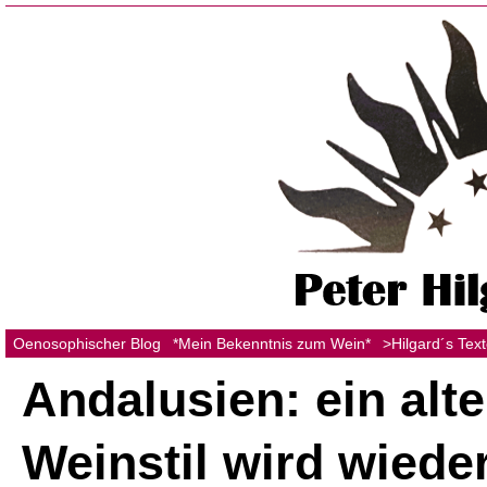
Oenosophischer Blog
*Mein Bekenntnis zum Wein*
>Hilgard´s Tex
Andalusien: ein alte
Weinstil wird wiede