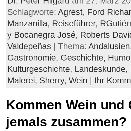
Dr. Peter Hilgard
am 27. März 2
Schlagworte:
Agrest
,
Ford Richa
Manzanilla
,
Reiseführer
,
RGutiér
y Bocanegra José
,
Roberts Davi
Valdepeñas
| Thema:
Andalusien
Gastronomie,
Geschichte,
Humor
Kulturgeschichte,
Landeskunde,
Malerei,
Sherry,
Wein
|
Ihr Komm
Kommen Wein und 
jemals zusammen?