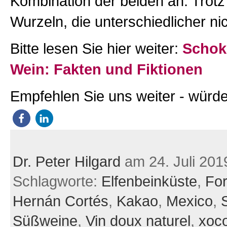
Kombination der beiden an. Trotz 
Wurzeln, die unterschiedlicher nic
Bitte lesen Sie hier weiter:
Schok
Wein: Fakten und Fiktionen
Empfehlen Sie uns weiter - würde
Dr. Peter Hilgard
am 24. Juli 201
Schlagworte:
Elfenbeinküste
,
For
Hernán Cortés
,
Kakao
,
Mexico
,
Süßweine
,
Vin doux naturel
,
xoco