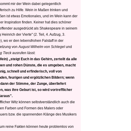
 kommt mir der Wein dabei gelegentlich
ferisch zu Hilfe. Wein in Maßen trinken und
ßen ist etwas Emotionales, und im Wein kann der
er Inspiration finden. Keiner hat dies schöner
reffender ausgedrückt als Shakespeare in seinem
 Heinrich der Vierte" (2. Teil, 4. Aufzug, 3.
, wo er den lebensfrohen Falstaff in der
etzung von
August Wilhelm von Schlegel
und
g Tieck
ausrufen lässt:
ein) „steigt Euch in das Gehirn, zerteilt da alle
nen und rohen Dünste, die es umgeben, macht
nig, schnell und erfinderisch, voll von
den, feurigen und ergötzlichen Bildern; wenn
 dann der Stimme, der Zunge, überliefert
, was ihre Geburt ist, so wird vortrefflicher
daraus".
fflicher Witz können selbstverständlich auch die
en Farben und Formen des Malers oder
auers bzw. die spannenden Klänge des Musikers
 um reine Fakten können heute problemlos von