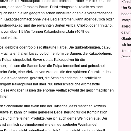
lanze für die Produktqualität eine dominierende Rolle. Für die einfache,
Künstl
, dient der Forastero-Baum. Er ist ertragsstark, relativ resistent
Um Sa
ich ist er in allen geographischen Anbauregionen die vorherrschende
bedarf
iven Kakaogeschmack ohne viele Begleitaromen, kann aber deutlich bitter
Interp
rastero-Kakao sind die erwähnten Sorten Arriba, Criollo, oder Trinitario.
aller
zent von über 1,5 Mio Tonnen Kakaobohnen/Jahr (40 % der
dafür
enbeinküste.
Glaub
Ich h
lbe, gelbrote oder rot- bis rostbraune Farbe. Die gurkenförmigen, ca 20
freue 
n Früchte enthalten bis zu 50 bohnenförmige Samen, die Kakaobohnen.
Peter
e Pulpa, eingebettet. Bevor sie als Kakaopulver für die
en, müssen die Samen bzw. die Pulpa fermentiert und getrocknet
beim Wein, eine Vielzahl von Aromen, die den späteren Charakter des
die Kakaosamen, geröstet, die Schalen entfernt und schließlich
igem Kakaopulver hat über 700 unterschiedliche Aromastoffe
ine diese Angaben lassen die enorme Vielfalt sowohl der geschmacklichen
ahnen.
schen Schokolade und Wein und der Tatsache, dass mancher Rotwein
fweist, kann ich keine generelle Begeisterung für die Kombination
de und ihre feinen Produkte, wie ich auch gerne Wein genieße. Der
ist sinnlich so stimulierend wie ein gut sortierter Weinhandel!
 Produkte nicht unbedingt sein. Ich finde es nicht nur intellektuell