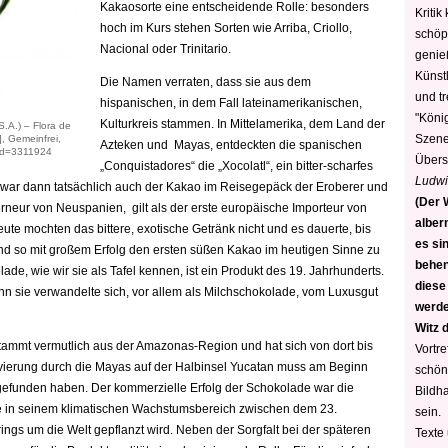
Kakaosorte eine entscheidende Rolle: besonders
Kritik
hoch im Kurs stehen Sorten wie Arriba, Criollo,
schöp
Nacional oder Trinitario.
genie
Künstl
Die Namen verraten, dass sie aus dem
und t
hispanischen, in dem Fall lateinamerikanischen,
"König
Kulturkreis stammen. In Mittelamerika, dem Land der
.A.) – Flora de
Szene)
1], Gemeinfrei,
Azteken und Mayas, entdeckten die spanischen
rid=3311924
Übers
„Conquistadores“ die „Xocolatl“, ein bitter-scharfes
Ludwi
t war dann tatsächlich auch der Kakao im Reisegepäck der Eroberer und
(Der W
neur von Neuspanien, gilt als der erste europäische Importeur von
alber
e mochten das bittere, exotische Getränk nicht und es dauerte, bis
es sin
d so mit großem Erfolg den ersten süßen Kakao im heutigen Sinne zu
behen
olade, wie wir sie als Tafel kennen, ist ein Produkt des 19. Jahrhunderts.
diese
nn sie verwandelte sich
,
vor allem als Milchschokolade, vom Luxusgut
werden
Witz 
ammt vermutlich aus der Amazonas-Region und hat sich von dort bis
Vortre
ltivierung durch die Mayas auf der Halbinsel Yucatan muss am Beginn
schön
 gefunden haben. Der kommerzielle Erfolg der Schokolade war die
Bildh
le in seinem klimatischen Wachstumsbereich zwischen dem 23.
sein.
ngs um die Welt gepflanzt wird. Neben der Sorgfalt bei der späteren
Texte