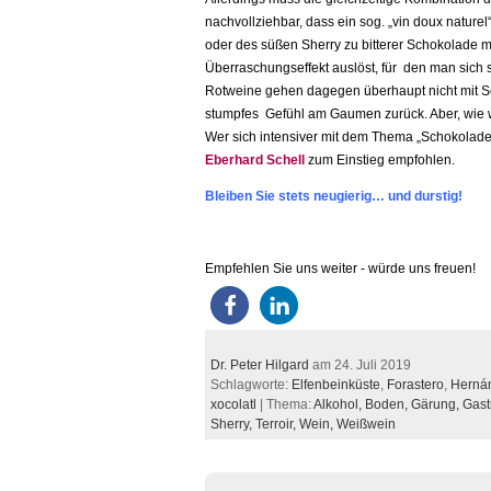
nachvollziehbar, dass ein sog. „vin doux nature
oder des süßen Sherry zu bitterer Schokolade m
Überraschungseffekt auslöst, für den man sich
Rotweine gehen dagegen überhaupt nicht mit S
stumpfes Gefühl am Gaumen zurück. Aber, wie wir
Wer sich intensiver mit dem Thema „Schokolade
Eberhard Schell
zum Einstieg empfohlen.
Bleiben Sie stets neugierig… und durstig!
Empfehlen Sie uns weiter - würde uns freuen!
Dr. Peter Hilgard
am 24. Juli 2019
Schlagworte:
Elfenbeinküste
,
Forastero
,
Hernán
xocolatl
| Thema:
Alkohol,
Boden,
Gärung,
Gast
Sherry,
Terroir,
Wein,
Weißwein