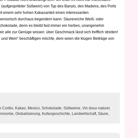
l“ (aufgespriteter Süßwein) von Typ des Banyls, des Madeira, des Ports
it einem sehr hohen Kakaoanteil einen interessanten
 sensorisch durchaus begeistern kann. Säurereiche Weiß- oder
chokolade, denn es bleibt fast immer ein herbes, unangenehm
 alle zur Genüge wissen: über Geschmack lässt sich trefflich streiten!
 und Wein“ beschäftigen möchte, dem seien die klugen Beiträge von
 Cortés
,
Kakao
,
Mexico
,
Schokolade
,
Süßweine
,
Vin doux naturel
,
ronomie,
Globalisierung,
Kulturgeschichte,
Landwirtschaft,
Säure,