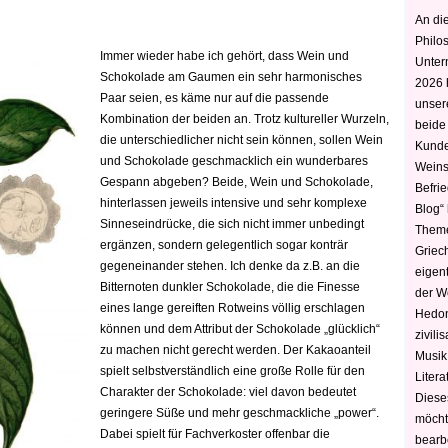
An die
Philo
Immer wieder habe ich gehört, dass Wein und
Unter
Schokolade am Gaumen ein sehr harmonisches
2026 
Paar seien, es käme nur auf die passende
unser
Kombination der beiden an. Trotz kultureller Wurzeln,
beide
die unterschiedlicher nicht sein können, sollen Wein
Kunde
und Schokolade geschmacklich ein wunderbares
Weins
Gespann abgeben? Beide, Wein und Schokolade,
Befri
hinterlassen jeweils intensive und sehr komplexe
Blog“ 
Sinneseindrücke, die sich nicht immer unbedingt
Theme
ergänzen, sondern gelegentlich sogar konträr
Griec
gegeneinander stehen. Ich denke da z.B. an die
eigen
Bitternoten dunkler Schokolade, die die Finesse
der W
eines lange gereiften Rotweins völlig erschlagen
Hedoni
können und dem Attribut der Schokolade „glücklich“
zivili
zu machen nicht gerecht werden. Der Kakaoanteil
Musik,
spielt selbstverständlich eine große Rolle für den
Litera
Charakter der Schokolade: viel davon bedeutet
Diese
geringere Süße und mehr geschmackliche „power“.
möcht
Dabei spielt für Fachverkoster offenbar die
bearbe