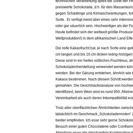
technischen Verarbeitung spielt die Sorte der Pf
preiswerte Schokolade, d.h. für den Massenkonsum
gegen Schädlinge und Klimaschwankungen, folgl
Sorte. Er verfügt meist über einen sehr intens
oder gar säuerlich sein. Hochwertiger als der Fo
Heute befindet sich der weltweit größte Produ
Weltproduktion!) in dem afrikanischen Land Elf
Die reife Kakaofrucht hat, je nach Sorte eine ge
cm langen und bis 10 cm dicken ledrig-holzige
Diese sind in ein helles süßliches Fruchtmus, di
Schokoladenherstellung verwendet werden könn
werden. Bei der Gärung entstehen, ähnlich wie 
Kakaos bestimmen. Nach diesem Schritt werden 
gemahlen. Die Geschmacksanalyse von hochwert
identifiziert, beim Wein sind es rund 950. Alle
Vereinbarkeit als auch deren Inkompatibilität er
Trotz aller oberflächlichen Ähnlichkeiten zwi
tatsächlich im Geschmack „Schokoladennoten“ au
beider empfinden. Ich esse sehr gerne Schokola
Besuch einer guten Chocolaterie oder Confiserie 
Allerdings muss die gleichzeitige Kombination der