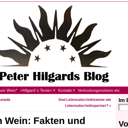
zum Wein*
>Hilgard´s Texte<
Kontakt
Verkostungsnotizen etc.
Im 
ranada
Sind Lebensabschnittsweine wie
Lebensabschnittspartner?
»
 Wein: Fakten und
Vo