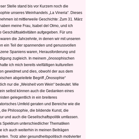
ser Stelle stand bis vor Kurzem noch die
sophie unseres Weinhandels „La Vineria“. Dieses
nehmen ist mittlerweile Geschichte: Zum 31. März
haben meine Frau, Isabel del Olmo, und ich
e Geschäftsaktivitäten aufgegeben. Für uns
 waren die Jahrzehnte, in denen wir mit unseren
n ein Teil der spannenden und genussvollen
zene Spaniens waren, Herausforderung und
edigung zugleich. In meinem „önosophischen
hatte ich mich bereits vielfältigen kulturellen
n gewidmet und dies, obwohl der aus dem
hischen abgeleitete Begriff „Önosophie“
tlich nur die „Weisheit vom Wein“ bedeutet. Wie
ein selbst können auch die Gedanken eines
sten gelegentlich in ein breiteres
satorisches Umfeld geraten und Bereiche wie die
 die Philosophie, die bildende Kunst, die
tur und auch die Gesellschaftspolitik umfassen.
s Spektrum unterschiedlicher Thematiken
e ich auch weiterhin in meinen Beiträgen
iten. Trotz aller gesundheitspolitisch motivierter