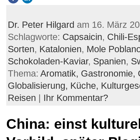
Dr. Peter Hilgard
am 16. März 2
Schlagworte:
Capsaicin
,
Chili-E
Sorten
,
Katalonien
,
Mole Poblan
Schokoladen-Kaviar
,
Spanien
,
S
Thema:
Aromatik,
Gastronomie,
Globalisierung,
Küche,
Kulturges
Reisen
|
Ihr Kommentar?
China: einst kulture