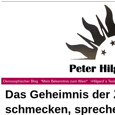
Oenosophischer Blog
*Mein Bekenntnis zum Wein*
>Hilgard´s Tex
Das Geheimnis der 
schmecken, sprech