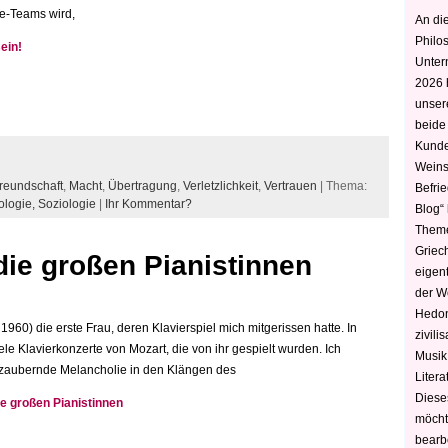
zte-Teams wird,
An die
Philo
sein!
Unter
2026 
unser
beide
Kunde
Weins
reundschaft
,
Macht
,
Übertragung
,
Verletzlichkeit
,
Vertrauen
| Thema:
Befri
ologie,
Soziologie
|
Ihr Kommentar?
Blog“ 
Theme
Griec
ie großen Pianistinnen
eigen
der W
Hedoni
960) die erste Frau, deren Klavierspiel mich mitgerissen hatte. In
zivili
e Klavierkonzerte von Mozart, die von ihr gespielt wurden. Ich
Musik,
zaubernde Melancholie in den Klängen des
Litera
Diese
 großen Pianistinnen
möcht
bearbe