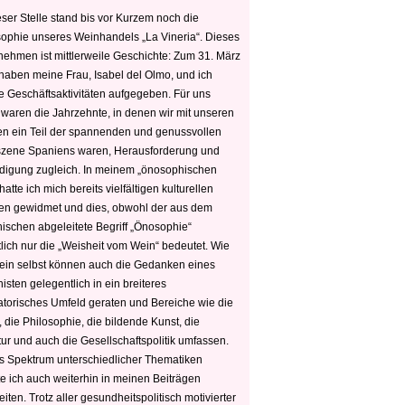
ser Stelle stand bis vor Kurzem noch die
sophie unseres Weinhandels „La Vineria“. Dieses
nehmen ist mittlerweile Geschichte: Zum 31. März
haben meine Frau, Isabel del Olmo, und ich
e Geschäftsaktivitäten aufgegeben. Für uns
 waren die Jahrzehnte, in denen wir mit unseren
n ein Teil der spannenden und genussvollen
zene Spaniens waren, Herausforderung und
edigung zugleich. In meinem „önosophischen
hatte ich mich bereits vielfältigen kulturellen
n gewidmet und dies, obwohl der aus dem
hischen abgeleitete Begriff „Önosophie“
tlich nur die „Weisheit vom Wein“ bedeutet. Wie
ein selbst können auch die Gedanken eines
sten gelegentlich in ein breiteres
satorisches Umfeld geraten und Bereiche wie die
 die Philosophie, die bildende Kunst, die
tur und auch die Gesellschaftspolitik umfassen.
s Spektrum unterschiedlicher Thematiken
e ich auch weiterhin in meinen Beiträgen
iten. Trotz aller gesundheitspolitisch motivierter