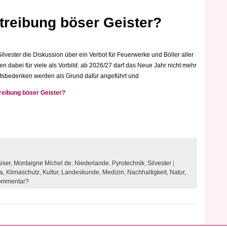
treibung böser Geister?
ilvester die Diskussion über ein Verbot für Feuerwerke und Böller aller
ten dabei für viele als Vorbild: ab 2026/27 darf das Neue Jahr nicht mehr
itsbedenken werden als Grund dafür angeführt und
reibung böser Geister?
iser
,
Montaigne Michel de
,
Niederlande
,
Pyrotechnik
,
Silvester
|
a,
Klimaschutz,
Kultur,
Landeskunde,
Medizin,
Nachhaltigkeit,
Natur,
Kommentar?