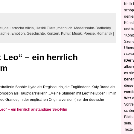
Kritik
schöp
genie
Künstl
el
,
de Larrocha Alicia
,
Haskil Clara
,
männlich
,
Medelssohn-Bartholdy
und t
raphie,
Emotion,
Geschichte,
Konzert,
Kultur,
Musik,
Poesie,
Romantik
|
"König
Szene)
Übers
Ludwi
Leo“ – ein herrlich
(Der W
lm
alber
es sin
behen
diese
tralierin Sophie Hyde als Regisseurin, die Engländerin Katy Brand als
werden
son als Hauptdarstellerin. „Meine Stunden mit Leo“ heißt der Film in
Witz 
eo Grande„ in der englischen Originalversion (hier der deutsche
Vortre
eo“ – ein herrlich anständiger Sex-Film
schön
Bildh
sein.
Texte