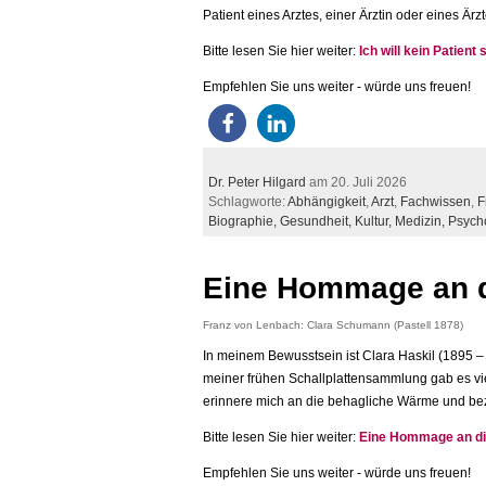
Patient eines Arztes, einer Ärztin oder eines Är
Bitte lesen Sie hier weiter:
Ich will kein Patient 
Empfehlen Sie uns weiter - würde uns freuen!
Dr. Peter Hilgard
am 20. Juli 2026
Schlagworte:
Abhängigkeit
,
Arzt
,
Fachwissen
,
F
Biographie,
Gesundheit,
Kultur,
Medizin,
Psych
Eine Hommage an d
Franz von Lenbach: Clara Schumann (Pastell 1878)
In meinem Bewusstsein ist Clara Haskil (1895 – 1
meiner frühen Schallplattensammlung gab es viel
erinnere mich an die behagliche Wärme und be
Bitte lesen Sie hier weiter:
Eine Hommage an die
Empfehlen Sie uns weiter - würde uns freuen!