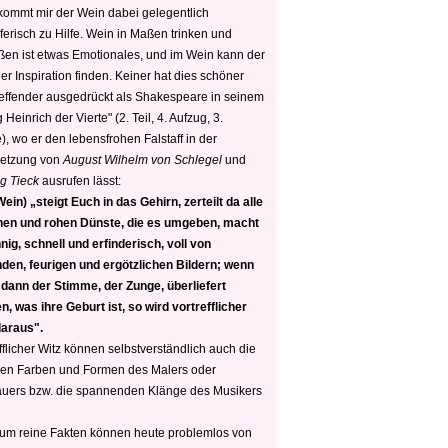
 kommt mir der Wein dabei gelegentlich
ferisch zu Hilfe. Wein in Maßen trinken und
ßen ist etwas Emotionales, und im Wein kann der
er Inspiration finden. Keiner hat dies schöner
reffender ausgedrückt als Shakespeare in seinem
 Heinrich der Vierte" (2. Teil, 4. Aufzug, 3.
, wo er den lebensfrohen Falstaff in der
etzung von
August Wilhelm von Schlegel
und
g Tieck
ausrufen lässt:
ein) „steigt Euch in das Gehirn, zerteilt da alle
nen und rohen Dünste, die es umgeben, macht
nig, schnell und erfinderisch, voll von
den, feurigen und ergötzlichen Bildern; wenn
 dann der Stimme, der Zunge, überliefert
, was ihre Geburt ist, so wird vortrefflicher
daraus".
fflicher Witz können selbstverständlich auch die
en Farben und Formen des Malers oder
auers bzw. die spannenden Klänge des Musikers
 um reine Fakten können heute problemlos von