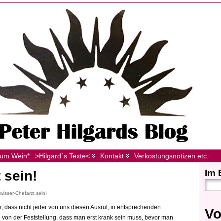
zum Wein*
>Hilgard´s Texte<
Kontakt
Verkostungsnotizen etc.
Im 
t sein!
isser-Chefarzt sein!
lbar, dass nicht jeder von uns diesen Ausruf, in entsprechenden
Vo
von der Feststellung, dass man erst krank sein muss, bevor man