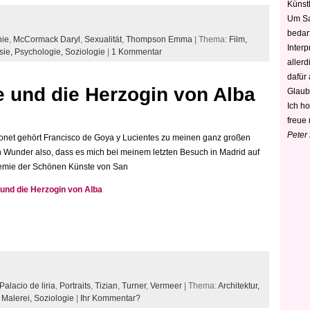
Künstl
Um Sa
bedarf
hie
,
McCormack Daryl
,
Sexualität
,
Thompson Emma
| Thema:
Film,
Interp
sie,
Psychologie,
Soziologie
|
1 Kommentar
aller
dafür
e und die Herzogin von Alba
Glaub
Ich h
freue 
Peter
Monet gehört Francisco de Goya y Lucientes zu meinen ganz großen
n Wunder also, dass es mich bei meinem letzten Besuch in Madrid auf
ademie der Schönen Künste von San
 und die Herzogin von Alba
Palacio de liria
,
Portraits
,
Tizian
,
Turner
,
Vermeer
| Thema:
Architektur,
,
Malerei,
Soziologie
|
Ihr Kommentar?