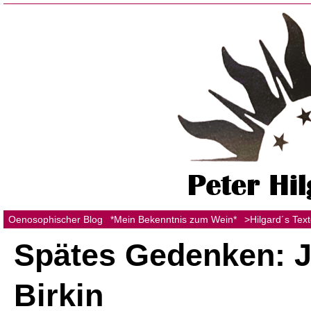
Oenosophischer Blog
*Mein Bekenntnis zum Wein*
>Hilgard´s Tex
Spätes Gedenken: 
Birkin