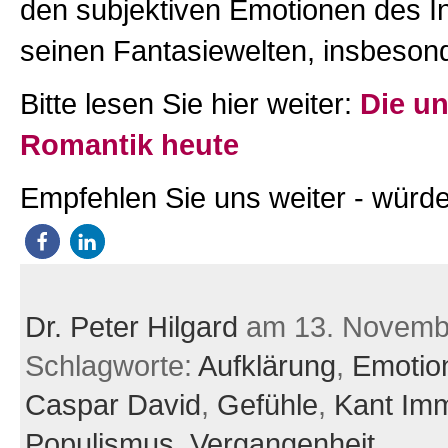
den subjektiven Emotionen des I
seinen Fantasiewelten, insbeso
Bitte lesen Sie hier weiter:
Die un
Romantik heute
Empfehlen Sie uns weiter - würde
Dr. Peter Hilgard
am 13. Novemb
Schlagworte:
Aufklärung
,
Emotio
Caspar David
,
Gefühle
,
Kant Im
Populismus
,
Vergangenheit
,