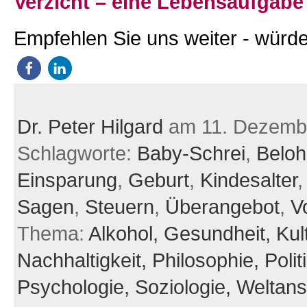
Verzicht – eine Lebensaufgabe
Empfehlen Sie uns weiter - würde
Dr. Peter Hilgard
am 11. Dezemb
Schlagworte:
Baby-Schrei
,
Belo
Einsparung
,
Geburt
,
Kindesalter
Sagen
,
Steuern
,
Überangebot
,
V
Thema:
Alkohol,
Gesundheit,
Kul
Nachhaltigkeit,
Philosophie,
Polit
Psychologie,
Soziologie,
Weltan