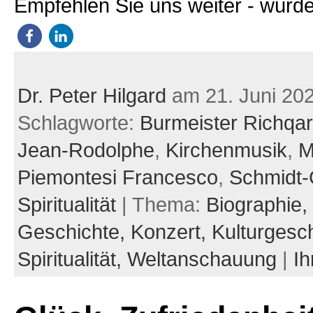
Empfehlen Sie uns weiter - würde
Dr. Peter Hilgard
am 21. Juni 20
Schlagworte:
Burmeister Richqa
Jean-Rodolphe
,
Kirchenmusik
,
M
Piemontesi Francesco
,
Schmidt-
Spiritualität
| Thema:
Biographie,
Geschichte,
Konzert,
Kulturgesc
Spiritualität,
Weltanschauung
|
I