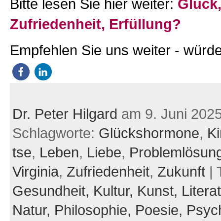
Bitte lesen Sie hier weiter:
Glück
Zufriedenheit, Erfüllung?
Empfehlen Sie uns weiter - würde
Dr. Peter Hilgard
am 9. Juni 202
Schlagworte:
Glückshormone
,
Ki
tse
,
Leben
,
Liebe
,
Problemlösun
Virginia
,
Zufriedenheit
,
Zukunft
| 
Gesundheit,
Kultur,
Kunst,
Litera
Natur,
Philosophie,
Poesie,
Psych