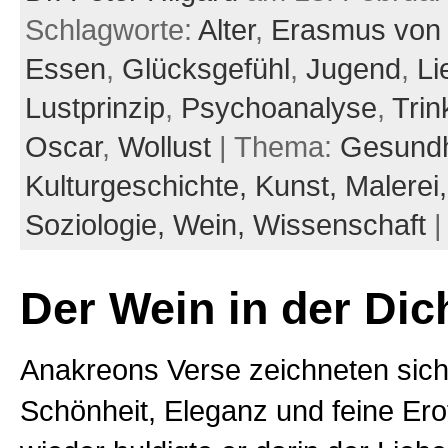
Schlagworte:
Alter
,
Erasmus von
Essen
,
Glücksgefühl
,
Jugend
,
Li
Lustprinzip
,
Psychoanalyse
,
Trin
Oscar
,
Wollust
| Thema:
Gesundh
Kulturgeschichte,
Kunst,
Malerei
Soziologie,
Wein,
Wissenschaft
Der Wein in der Dic
Anakreons Verse zeichneten sich
Schönheit, Eleganz und feine Ero