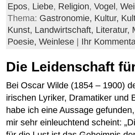
Epos
,
Liebe
,
Religion
,
Vogel
,
Wei
Thema:
Gastronomie,
Kultur,
Kul
Kunst,
Landwirtschaft,
Literatur,
Poesie,
Weinlese
|
Ihr Kommenta
Die Leidenschaft für
Bei Oscar Wilde (1854 – 1900) 
irischen Lyriker, Dramatiker und
habe ich eine Aussage gefunden, 
mir sehr einleuchtend scheint: „D
für die Lust ist das Geheimnis de