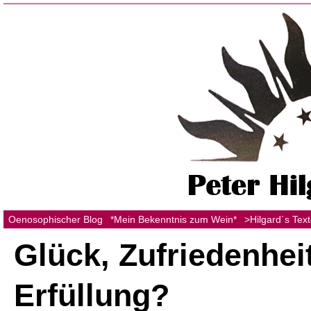
Oenosophischer Blog
*Mein Bekenntnis zum Wein*
>Hilgard´s Tex
Glück, Zufriedenheit
Erfüllung?