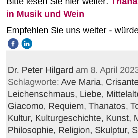
Bitte lesen Sie hier weiter:
Thana
in Musik und Wein
Empfehlen Sie uns weiter - würde
Dr. Peter Hilgard
am 8. April 202
Schlagworte:
Ave Maria
,
Crisant
Leichenschmaus
,
Liebe
,
Mittelalt
Giacomo
,
Requiem
,
Thanatos
,
T
Kultur,
Kulturgeschichte,
Kunst,
M
Philosophie,
Religion,
Skulptur,
S