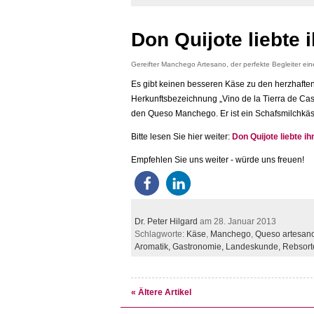
Don Quijote liebte
Gereifter Manchego Artesano, der perfekte Begleiter ei
Es gibt keinen besseren Käse zu den herzhafte
Herkunftsbezeichnung „Vino de la Tierra de Casti
den Queso Manchego. Er ist ein Schafsmilchkä
Bitte lesen Sie hier weiter:
Don Quijote liebte 
Empfehlen Sie uns weiter - würde uns freuen!
Dr. Peter Hilgard
am 28. Januar 2013
Schlagworte:
Käse
,
Manchego
,
Queso artesan
Aromatik,
Gastronomie,
Landeskunde,
Rebsort
« Ältere Artikel