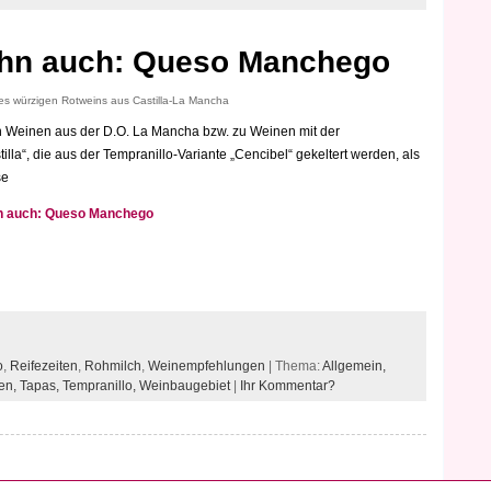
 ihn auch: Queso Manchego
nes würzigen Rotweins aus Castilla-La Mancha
n Weinen aus der D.O. La Mancha bzw. zu Weinen mit der
lla“, die aus der Tempranillo-Variante „Cencibel“ gekeltert werden, als
se
ihn auch: Queso Manchego
o
,
Reifezeiten
,
Rohmilch
,
Weinempfehlungen
| Thema:
Allgemein,
en,
Tapas,
Tempranillo,
Weinbaugebiet
|
Ihr Kommentar?