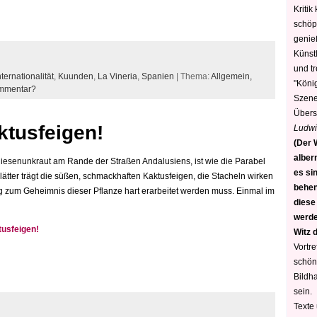
Kritik
schöp
genie
Künstl
und t
nternationalität
,
Kuunden
,
La Vineria
,
Spanien
| Thema:
Allgemein,
"König
ommentar?
Szene)
Übers
ktusfeigen!
Ludwi
(Der W
alber
Riesenunkraut am Rande der Straßen Andalusiens, ist wie die Parabel
es sin
lätter trägt die süßen, schmackhaften Kaktusfeigen, die Stacheln wirken
behen
 zum Geheimnis dieser Pflanze hart erarbeitet werden muss. Einmal im
diese
werden
tusfeigen!
Witz 
Vortre
schön
Bildh
sein.
Texte