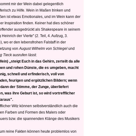
 kommt mir der Wein dabei gelegentlich
ferisch zu Hilfe. Wein in Maßen trinken und
ßen ist etwas Emotionales, und im Wein kann der
er Inspiration finden. Keiner hat dies schöner
reffender ausgedrückt als Shakespeare in seinem
 Heinrich der Vierte" (2. Teil, 4. Aufzug, 3.
, wo er den lebensfrohen Falstaff in der
etzung von
August Wilhelm von Schlegel
und
g Tieck
ausrufen lässt:
ein) „steigt Euch in das Gehirn, zerteilt da alle
nen und rohen Dünste, die es umgeben, macht
nig, schnell und erfinderisch, voll von
den, feurigen und ergötzlichen Bildern; wenn
 dann der Stimme, der Zunge, überliefert
, was ihre Geburt ist, so wird vortrefflicher
daraus".
fflicher Witz können selbstverständlich auch die
en Farben und Formen des Malers oder
auers bzw. die spannenden Klänge des Musikers
 um reine Fakten können heute problemlos von