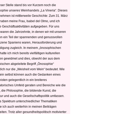
ser Stelle stand bis vor Kurzem noch die
sophie unseres Weinhandels „La Vineria“. Dieses
nehmen ist mittlerweile Geschichte: Zum 31. März
haben meine Frau, Isabel del Olmo, und ich
e Geschäftsaktivitäten aufgegeben. Für uns
 waren die Jahrzehnte, in denen wir mit unseren
n ein Teil der spannenden und genussvollen
zene Spaniens waren, Herausforderung und
edigung zugleich. In meinem „önosophischen
hatte ich mich bereits vielfältigen kulturellen
n gewidmet und dies, obwohl der aus dem
hischen abgeleitete Begriff „Önosophie“
tlich nur die „Weisheit vom Wein“ bedeutet. Wie
ein selbst können auch die Gedanken eines
sten gelegentlich in ein breiteres
satorisches Umfeld geraten und Bereiche wie die
 die Philosophie, die bildende Kunst, die
tur und auch die Gesellschaftspolitik umfassen.
s Spektrum unterschiedlicher Thematiken
e ich auch weiterhin in meinen Beiträgen
iten. Trotz aller gesundheitspolitisch motivierter