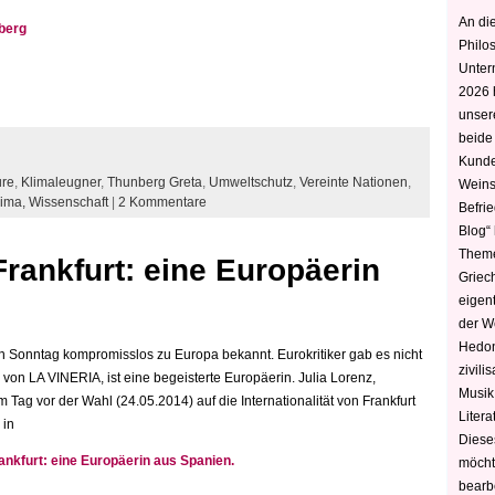
An die
berg
Philo
Unter
2026 
unser
beide
Kunde
ure
,
Klimaleugner
,
Thunberg Greta
,
Umweltschutz
,
Vereinte Nationen
,
Weins
lima,
Wissenschaft
|
2 Kommentare
Befri
Blog“ 
Theme
Frankfurt: eine Europäerin
Griec
eigen
der W
Hedoni
Sonntag kompromisslos zu Europa bekannt. Eurokritiker gab es nicht
zivili
 von LA VINERIA, ist eine begeisterte Europäerin. Julia Lorenz,
Musik,
m Tag vor der Wahl (24.05.2014) auf die Internationalität von Frankfurt
Litera
 in
Diese
rankfurt: eine Europäerin aus Spanien.
möcht
bearbe