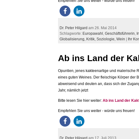
Empfehlen Sie uns weiter - würde uns freuen!
Dr. Peter Hilgard
am 26. Mai 2014
Schlagworte:
Europawahl
,
Geschäftsführerin
,
I
Globalisierung,
Kritik,
Soziologie,
Wein
|
Ihr K
Ab ins Land der Ka
Opuntien, jenes kakteenartige und malerische 
eines guten Weines. Der fleischige Körper der B
abweisend und deuten an, dass sich der Zugang
Jahr, nämlich jetzt
Bitte lesen Sie hier weiter:
Ab ins Land der Kak
Empfehlen Sie uns weiter - würde uns freuen!
Dr. Peter Hilgard
am 17. Juli 2013