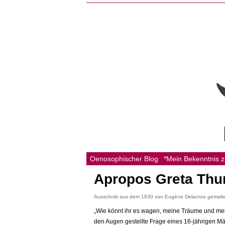
Oenosophischer Blog
*Mein Bekenntnis 
Apropos Greta Thu
Ausschnitt aus dem 1830 von Eugène Delacroix gemalten B
„Wie könnt ihr es wagen, meine Träume und mein
den Augen gestellte Frage eines 16-jährigen Mä