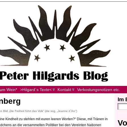
zum Wein*
>Hilgard´s Texte<
Kontakt
Verkostungsnotizen etc.
Im 
nberg
ild „Die Freiheit führt das Volk“ (die sog. „Jeanne d´Arc“)
e Kindheit zu stehlen mit euren leeren Worten?“ Diese, mit Tränen in
Vo
dchens an die versammelten Politiker bei den Vereinten Nationen