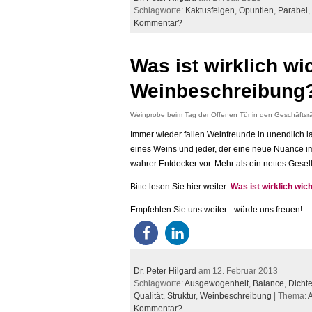
Schlagworte:
Kaktusfeigen
,
Opuntien
,
Parabel
,
Kommentar?
Was ist wirklich wi
Weinbeschreibung
Weinprobe beim Tag der Offenen Tür in den Geschäftsr
Immer wieder fallen Weinfreunde in unendlich
eines Weins und jeder, der eine neue Nuance im
wahrer Entdecker vor. Mehr als ein nettes Gesell
Bitte lesen Sie hier weiter:
Was ist wirklich wic
Empfehlen Sie uns weiter - würde uns freuen!
Dr. Peter Hilgard
am 12. Februar 2013
Schlagworte:
Ausgewogenheit
,
Balance
,
Dicht
Qualität
,
Struktur
,
Weinbeschreibung
| Thema:
Kommentar?