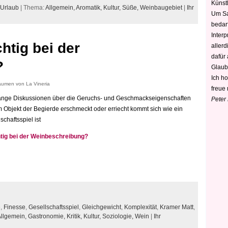
Künstl
Urlaub
| Thema:
Allgemein,
Aromatik,
Kultur,
Süße,
Weinbaugebiet
|
Ihr
Um Sa
bedarf
Interp
chtig bei der
aller
dafür
?
Glaub
Ich h
äumen von La Vineria
freue 
 lange Diskussionen über die Geruchs- und Geschmackseigenschaften
Peter
 Objekt der Begierde erschmeckt oder erriecht kommt sich wie ein
schaftsspiel ist
htig bei der Weinbeschreibung?
e
,
Finesse
,
Gesellschaftsspiel
,
Gleichgewicht
,
Komplexität
,
Kramer Matt
,
Allgemein,
Gastronomie,
Kritik,
Kultur,
Soziologie,
Wein
|
Ihr