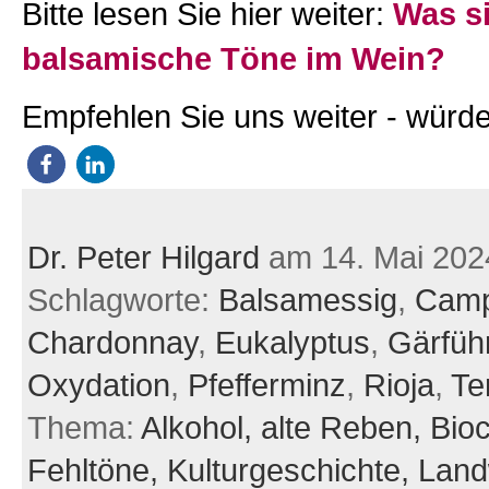
Bitte lesen Sie hier weiter:
Was s
balsamische Töne im Wein?
Empfehlen Sie uns weiter - würde
Dr. Peter Hilgard
am 14. Mai 202
Schlagworte:
Balsamessig
,
Camp
Chardonnay
,
Eukalyptus
,
Gärfüh
Oxydation
,
Pfefferminz
,
Rioja
,
Te
Thema:
Alkohol,
alte Reben,
Bio
Fehltöne,
Kulturgeschichte,
Landw