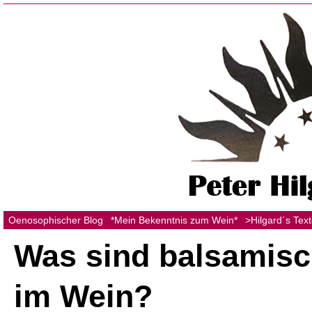
Oenosophischer Blog
*Mein Bekenntnis zum Wein*
>Hilgard´s Tex
Was sind balsamis
im Wein?