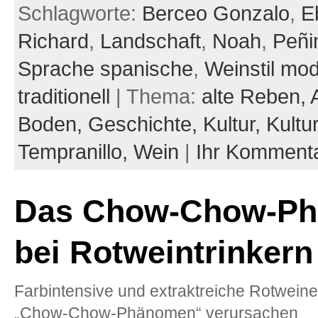
Schlagworte:
Berceo Gonzalo
,
E
Richard
,
Landschaft
,
Noah
,
Peñi
Sprache spanische
,
Weinstil mo
traditionell
| Thema:
alte Reben,
Boden,
Geschichte,
Kultur,
Kultu
Tempranillo,
Wein
|
Ihr Komment
Das Chow-Chow-P
bei Rotweintrinkern
Farbintensive und extraktreiche Rotwein
„Chow-Chow-Phänomen“ verursachen