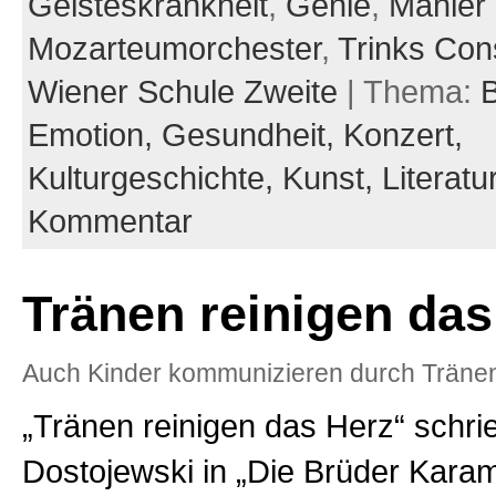
Geisteskrankheit
,
Genie
,
Mahler
Mozarteumorchester
,
Trinks Con
Wiener Schule Zweite
| Thema:
B
Emotion,
Gesundheit,
Konzert,
Kulturgeschichte,
Kunst,
Literatu
Kommentar
Tränen reinigen das
Auch Kinder kommunizieren durch Tränen
„Tränen reinigen das Herz“ schrie
Dostojewski in „Die Brüder Kar