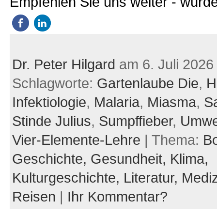
Empfehlen Sie uns weiter - würde
Dr. Peter Hilgard
am 6. Juli 2026
Schlagworte:
Gartenlaube Die
,
H
Infektiologie
,
Malaria
,
Miasma
,
Sa
Stinde Julius
,
Sumpffieber
,
Umwe
Vier-Elemente-Lehre
| Thema:
B
Geschichte,
Gesundheit,
Klima,
Kulturgeschichte,
Literatur,
Mediz
Reisen
|
Ihr Kommentar?