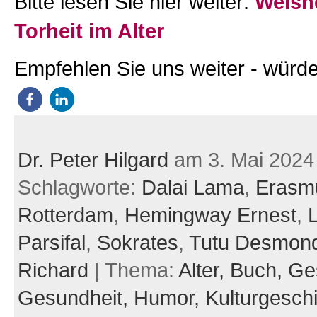
Bitte lesen Sie hier weiter:
Weish
Torheit im Alter
Empfehlen Sie uns weiter - würde
Dr. Peter Hilgard
am 3. Mai 2024
Schlagworte:
Dalai Lama
,
Erasm
Rotterdam
,
Hemingway Ernest
,
L
Parsifal
,
Sokrates
,
Tutu Desmon
Richard
| Thema:
Alter,
Buch,
Ge
Gesundheit,
Humor,
Kulturgesch