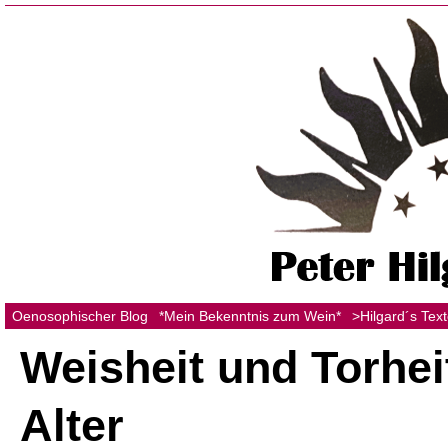
Oenosophischer Blog
*Mein Bekenntnis zum Wein*
>Hilgard´s Tex
Weisheit und Torhei
Alter