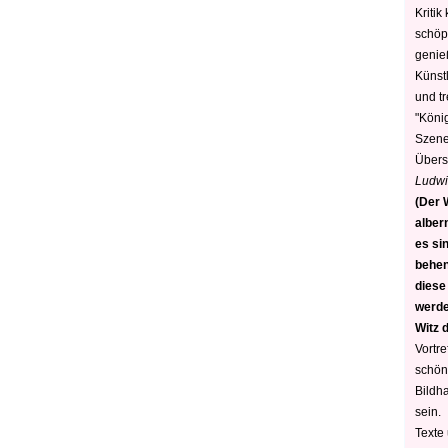
Kritik
schöp
genie
Künstl
und t
"König
Szene)
Übers
Ludwi
(Der W
alber
es sin
behen
diese
werden
Witz 
Vortre
schön
Bildh
sein.
Texte