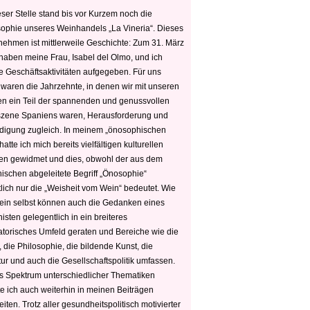
ser Stelle stand bis vor Kurzem noch die
sophie unseres Weinhandels „La Vineria“. Dieses
nehmen ist mittlerweile Geschichte: Zum 31. März
haben meine Frau, Isabel del Olmo, und ich
e Geschäftsaktivitäten aufgegeben. Für uns
 waren die Jahrzehnte, in denen wir mit unseren
n ein Teil der spannenden und genussvollen
zene Spaniens waren, Herausforderung und
edigung zugleich. In meinem „önosophischen
hatte ich mich bereits vielfältigen kulturellen
n gewidmet und dies, obwohl der aus dem
hischen abgeleitete Begriff „Önosophie“
tlich nur die „Weisheit vom Wein“ bedeutet. Wie
ein selbst können auch die Gedanken eines
sten gelegentlich in ein breiteres
satorisches Umfeld geraten und Bereiche wie die
 die Philosophie, die bildende Kunst, die
tur und auch die Gesellschaftspolitik umfassen.
s Spektrum unterschiedlicher Thematiken
e ich auch weiterhin in meinen Beiträgen
iten. Trotz aller gesundheitspolitisch motivierter