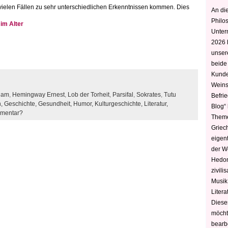
 vielen Fällen zu sehr unterschiedlichen Erkenntnissen kommen. Dies
An die
Philo
 im Alter
Unter
2026 
unser
beide
Kunde
Weins
dam
,
Hemingway Ernest
,
Lob der Torheit
,
Parsifal
,
Sokrates
,
Tutu
Befri
h,
Geschichte,
Gesundheit,
Humor,
Kulturgeschichte,
Literatur,
Blog“ 
mmentar?
Theme
Griec
eigen
der W
Hedoni
zivili
Musik,
Litera
Diese
möcht
bearbe