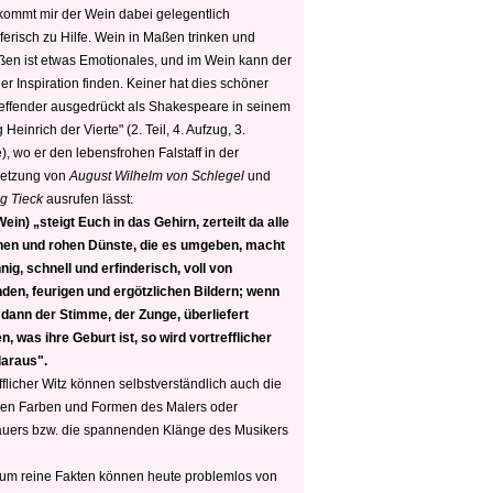
 kommt mir der Wein dabei gelegentlich
ferisch zu Hilfe. Wein in Maßen trinken und
ßen ist etwas Emotionales, und im Wein kann der
er Inspiration finden. Keiner hat dies schöner
reffender ausgedrückt als Shakespeare in seinem
 Heinrich der Vierte" (2. Teil, 4. Aufzug, 3.
, wo er den lebensfrohen Falstaff in der
etzung von
August Wilhelm von Schlegel
und
g Tieck
ausrufen lässt:
ein) „steigt Euch in das Gehirn, zerteilt da alle
nen und rohen Dünste, die es umgeben, macht
nig, schnell und erfinderisch, voll von
den, feurigen und ergötzlichen Bildern; wenn
 dann der Stimme, der Zunge, überliefert
, was ihre Geburt ist, so wird vortrefflicher
daraus".
fflicher Witz können selbstverständlich auch die
en Farben und Formen des Malers oder
auers bzw. die spannenden Klänge des Musikers
 um reine Fakten können heute problemlos von