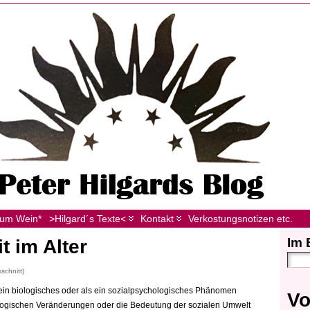
zum Wein*
>Hilgard´s Texte<
Kontakt
Verkostungsnotizen etc.
Im 
t im Alter
schnitt)
 ein biologisches oder als ein sozialpsychologisches Phänomen
Vo
logischen Veränderungen oder die Bedeutung der sozialen Umwelt