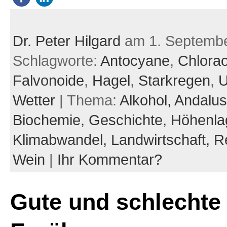
Dr. Peter Hilgard
am 1. Septemb
Schlagworte:
Antocyane
,
Chlorao
Falvonoide
,
Hagel
,
Starkregen
,
U
Wetter
| Thema:
Alkohol,
Andalus
Biochemie,
Geschichte,
Höhenla
Klimabwandel,
Landwirtschaft,
R
Wein
|
Ihr Kommentar?
Gute und schlechte