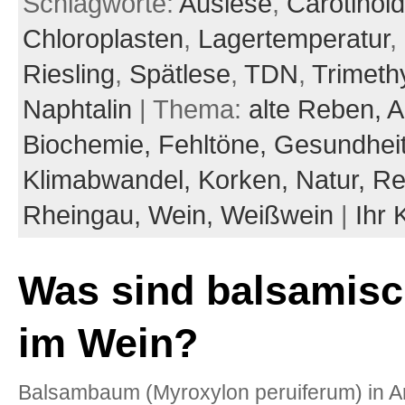
Schlagworte:
Auslese
,
Carotinoi
Chloroplasten
,
Lagertemperatur
,
Riesling
,
Spätlese
,
TDN
,
Trimeth
Naphtalin
| Thema:
alte Reben,
A
Biochemie,
Fehltöne,
Gesundheit
Klimabwandel,
Korken,
Natur,
Re
Rheingau,
Wein,
Weißwein
|
Ihr
Was sind balsamis
im Wein?
Balsambaum (Myroxylon peruiferum) in A