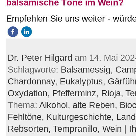
balsamische Töne im Wein?
Empfehlen Sie uns weiter - würde
Dr. Peter Hilgard
am 14. Mai 202
Schlagworte:
Balsamessig
,
Camp
Chardonnay
,
Eukalyptus
,
Gärfüh
Oxydation
,
Pfefferminz
,
Rioja
,
Te
Thema:
Alkohol,
alte Reben,
Bio
Fehltöne,
Kulturgeschichte,
Landw
Rebsorten,
Tempranillo,
Wein
|
I