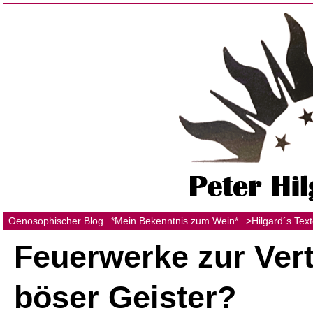
Oenosophischer Blog
*Mein Bekenntnis zum Wein*
>Hilgard´s Tex
Feuerwerke zur Ver
böser Geister?