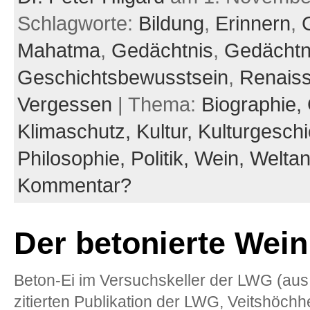
Schlagworte:
Bildung
,
Erinnern
,
Mahatma
,
Gedächtnis
,
Gedächtn
Geschichtsbewusstsein
,
Renais
Vergessen
| Thema:
Biographie,
Klimaschutz,
Kultur,
Kulturgesch
Philosophie,
Politik,
Wein,
Welta
Kommentar?
Der betonierte Wein
Beton-Ei im Versuchskeller der LWG (aus 
zitierten Publikation der LWG, Veitshöchh