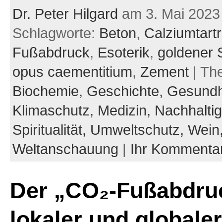
Dr. Peter Hilgard
am 3. Mai 2023
Schlagworte:
Beton
,
Calziumtartr
Fußabdruck
,
Esoterik
,
goldener S
opus caementitium
,
Zement
| Th
Biochemie,
Geschichte,
Gesundh
Klimaschutz,
Medizin,
Nachhaltig
Spiritualität,
Umweltschutz,
Wein
Weltanschauung
|
Ihr Kommenta
Der „CO₂-Fußabdru
lokaler und globaler