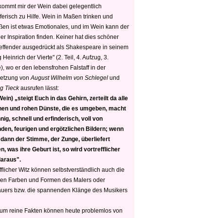
 kommt mir der Wein dabei gelegentlich
ferisch zu Hilfe. Wein in Maßen trinken und
ßen ist etwas Emotionales, und im Wein kann der
er Inspiration finden. Keiner hat dies schöner
reffender ausgedrückt als Shakespeare in seinem
 Heinrich der Vierte" (2. Teil, 4. Aufzug, 3.
, wo er den lebensfrohen Falstaff in der
etzung von
August Wilhelm von Schlegel
und
g Tieck
ausrufen lässt:
ein) „steigt Euch in das Gehirn, zerteilt da alle
nen und rohen Dünste, die es umgeben, macht
nig, schnell und erfinderisch, voll von
den, feurigen und ergötzlichen Bildern; wenn
 dann der Stimme, der Zunge, überliefert
, was ihre Geburt ist, so wird vortrefflicher
daraus".
fflicher Witz können selbstverständlich auch die
en Farben und Formen des Malers oder
auers bzw. die spannenden Klänge des Musikers
 um reine Fakten können heute problemlos von