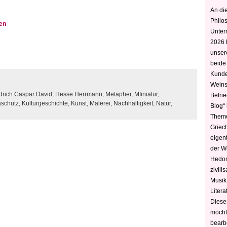
An die
Philo
en
Unter
2026 
unser
beide
Kunde
Weins
drich Caspar David
,
Hesse Herrmann
,
Metapher
,
MIiniatur
,
Befri
aschutz,
Kulturgeschichte,
Kunst,
Malerei,
Nachhaltigkeit,
Natur,
Blog“ 
Theme
Griec
eigen
der W
Hedoni
zivili
Musik,
Litera
Diese
möcht
bearbe