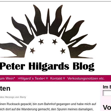
zum Wein*
>Hilgard´s Texte<
Kontakt
Verkostungsnotizen etc.
Im 
ten
 des Herzogs von Berry
meinen Rucksack gepackt, bin zum Bahnhof gegangen und habe mich auf
Vo
mich dort auf die Wanderung gemacht, den Spuren meines damaligen,