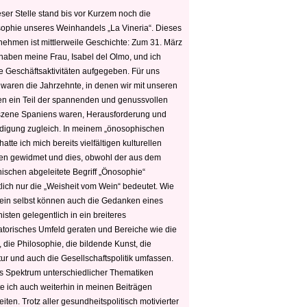
ser Stelle stand bis vor Kurzem noch die
sophie unseres Weinhandels „La Vineria“. Dieses
nehmen ist mittlerweile Geschichte: Zum 31. März
haben meine Frau, Isabel del Olmo, und ich
e Geschäftsaktivitäten aufgegeben. Für uns
 waren die Jahrzehnte, in denen wir mit unseren
n ein Teil der spannenden und genussvollen
zene Spaniens waren, Herausforderung und
edigung zugleich. In meinem „önosophischen
hatte ich mich bereits vielfältigen kulturellen
n gewidmet und dies, obwohl der aus dem
hischen abgeleitete Begriff „Önosophie“
tlich nur die „Weisheit vom Wein“ bedeutet. Wie
ein selbst können auch die Gedanken eines
sten gelegentlich in ein breiteres
satorisches Umfeld geraten und Bereiche wie die
 die Philosophie, die bildende Kunst, die
tur und auch die Gesellschaftspolitik umfassen.
s Spektrum unterschiedlicher Thematiken
e ich auch weiterhin in meinen Beiträgen
iten. Trotz aller gesundheitspolitisch motivierter