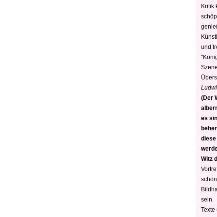
Kritik
schöp
genie
Künstl
und t
"König
Szene)
Übers
Ludwi
(Der W
alber
es sin
behen
diese
werden
Witz 
Vortre
schön
Bildh
sein.
Texte