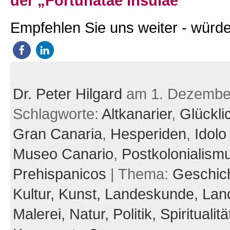
der „Fortunatae Insulae“
Empfehlen Sie uns weiter - würde
Dr. Peter Hilgard
am 1. Dezembe
Schlagworte:
Altkanarier
,
Glückli
Gran Canaria
,
Hesperiden
,
Idolo
Museo Canario
,
Postkolonialism
Prehispanicos
| Thema:
Geschic
Kultur,
Kunst,
Landeskunde,
Land
Malerei,
Natur,
Politik,
Spiritualitä