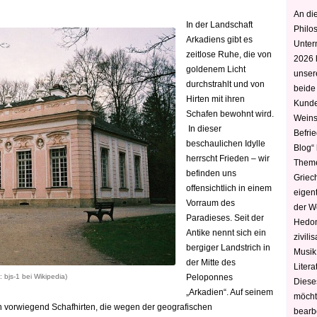
An die
In der Landschaft
Philo
Arkadiens gibt es
Unter
zeitlose Ruhe, die von
2026 
goldenem Licht
unser
durchstrahlt und von
beide
Hirten mit ihren
Kunde
Schafen bewohnt wird.
Weins
In dieser
Befri
beschaulichen Idylle
Blog“ 
herrscht Frieden – wir
Theme
befinden uns
Griec
offensichtlich in einem
eigen
Vorraum des
der W
Paradieses. Seit der
Hedoni
Antike nennt sich ein
zivili
bergiger Landstrich in
Musik,
der Mitte des
Litera
 bjs-1 bei Wikipedia)
Peloponnes
Diese
„Arkadien“. Auf seinem
möcht
 vorwiegend Schafhirten, die wegen der geografischen
bearbe