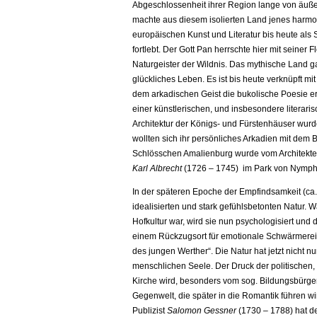
Abgeschlossenheit ihrer Region lange von äußer
machte aus diesem isolierten Land jenes harmon
europäischen Kunst und Literatur bis heute al
fortlebt. Der Gott Pan herrschte hier mit seiner
Naturgeister der Wildnis. Das mythische Land ga
glückliches Leben. Es ist bis heute verknüpft m
dem arkadischen Geist die bukolische Poesie ers
einer künstlerischen, und insbesondere literari
Architektur der Königs- und Fürstenhäuser wurd
wollten sich ihr persönliches Arkadien mit dem
Schlösschen Amalienburg wurde vom Architekt
Karl Albrecht
(1726 – 1745) im Park von Nymphenb
In der späteren Epoche der Empfindsamkeit (ca. 1
idealisierten und stark gefühlsbetonten Natur. 
Hofkultur war, wird sie nun psychologisiert und
einem Rückzugsort für emotionale Schwärmerei
des jungen Werther“. Die Natur hat jetzt nicht 
menschlichen Seele. Der Druck der politischen, 
Kirche wird, besonders vom sog. Bildungsbürger
Gegenwelt, die später in die Romantik führen wi
Publizist
Salomon Gessner
(
1730 – 1788) hat d