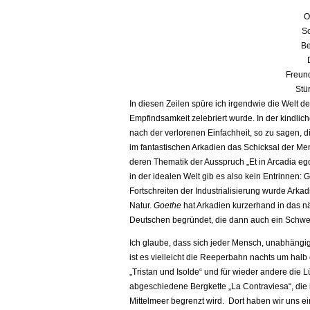
Sc
Be
Freund
Stü
In diesen Zeilen spüre ich irgendwie die Welt de
Empfindsamkeit zelebriert wurde. In der kindlic
nach der verlorenen Einfachheit, so zu sagen, d
im fantastischen Arkadien das Schicksal der M
deren Thematik der Ausspruch „Et in Arcadia ego“
in der idealen Welt gib es also kein Entrinnen:
Fortschreiten der Industrialisierung wurde Arka
Natur.
Goethe
hat Arkadien kurzerhand in das nä
Deutschen begründet, die dann auch ein Schwer
Ich glaube, dass sich jeder Mensch, unabhängig
ist es vielleicht die Reeperbahn nachts um halb
„Tristan und Isolde“ und für wieder andere die 
abgeschiedene Bergkette „La Contraviesa“, di
Mittelmeer begrenzt wird. Dort haben wir uns 