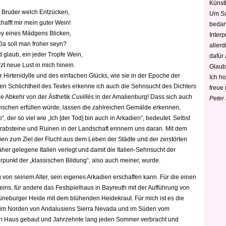
Künstl
O
Bruder welch Entzücken,
Um Sa
hafft mir mein guter Wein!
bedarf
y eines Mädgens Blicken,
Interp
Da soll man froher seyn?
aller
 glaub, ein jeder Tropfe Wein,
dafür
rzt neue Lust in mich hinein.
Glaub
r Hirtenidylle und des einfachen Glücks, wie sie in der Epoche der
Ich h
hen Schlichtheit des Textes erkenne ich auch die Sehnsucht des Dichters
freue 
ie Abkehr von der Ästhetik
Cuvillés
in der Amalienburg! Dass sich auch
Peter
enschen erfüllen würde, lassen die zahlreichen Gemälde erkennen,
, der so viel wie „I
ch [der Tod] bin a
uch
in Arkadien“,
bedeutet. Selbst
 Grabsteine und Ruinen in der Landschaft erinnern uns daran. Mit dem
dien zum Ziel der Flucht aus dem Leben der Städte und der zerstörten
her gelegene Italien verlegt und damit die Italien-Sehnsucht der
punkt der „klassischen Bildung“, also auch meiner, wurde.
 von seinem Alter, sein eigenes Arkadien erschaffen kann. Für die einen
 eins, für andere das Festspielhaus in Bayreuth mit der Aufführung von
Lüneburger Heide mit dem blühenden Heidekraut. Für mich ist es die
e im Norden von Andalusiens Sierra Nevada und im Süden vom
ein Haus gebaut und Jahrzehnte lang jeden Sommer verbracht und