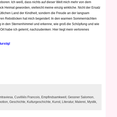
eboren. Ich weiß, dass nichts auf dieser Welt mich mehr von dem
ück Heimat geworden, vielleicht meine einzig wirkliche. Nicht der Ersatz
tlichen Land der Kindheit, sondern die Freude an der langsam
hren Rebstöcken hat mich begeistert. In den warmen Sommernächten
ang in den Sternenhimmel und erkenne, wie groß die Schöpfung und wie
Ort habe ich gelernt, nachzudenken. Hier liegt mein verlorenes
urstig!
ntraviesa
,
Cuvilliés Francois
,
Empfindsamkweit
,
Gessner Salomon
,
otion,
Geschichte,
Kulturgeschichte,
Kunst,
Literatur,
Malerei,
Mystik,