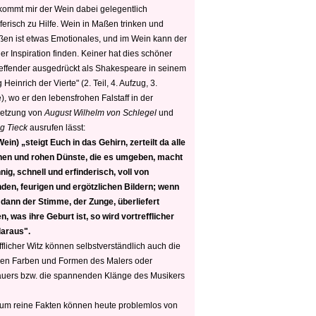
 kommt mir der Wein dabei gelegentlich
ferisch zu Hilfe. Wein in Maßen trinken und
ßen ist etwas Emotionales, und im Wein kann der
er Inspiration finden. Keiner hat dies schöner
reffender ausgedrückt als Shakespeare in seinem
 Heinrich der Vierte" (2. Teil, 4. Aufzug, 3.
, wo er den lebensfrohen Falstaff in der
etzung von
August Wilhelm von Schlegel
und
g Tieck
ausrufen lässt:
ein) „steigt Euch in das Gehirn, zerteilt da alle
nen und rohen Dünste, die es umgeben, macht
nig, schnell und erfinderisch, voll von
den, feurigen und ergötzlichen Bildern; wenn
 dann der Stimme, der Zunge, überliefert
, was ihre Geburt ist, so wird vortrefflicher
daraus".
fflicher Witz können selbstverständlich auch die
en Farben und Formen des Malers oder
auers bzw. die spannenden Klänge des Musikers
 um reine Fakten können heute problemlos von