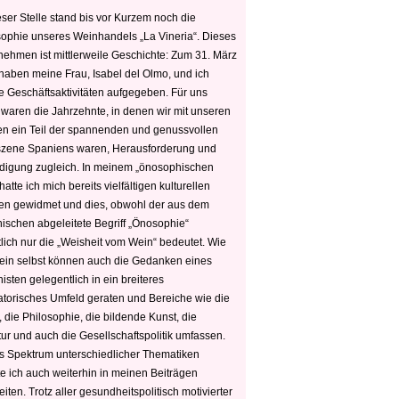
ser Stelle stand bis vor Kurzem noch die
sophie unseres Weinhandels „La Vineria“. Dieses
nehmen ist mittlerweile Geschichte: Zum 31. März
haben meine Frau, Isabel del Olmo, und ich
e Geschäftsaktivitäten aufgegeben. Für uns
 waren die Jahrzehnte, in denen wir mit unseren
n ein Teil der spannenden und genussvollen
zene Spaniens waren, Herausforderung und
edigung zugleich. In meinem „önosophischen
hatte ich mich bereits vielfältigen kulturellen
n gewidmet und dies, obwohl der aus dem
hischen abgeleitete Begriff „Önosophie“
tlich nur die „Weisheit vom Wein“ bedeutet. Wie
ein selbst können auch die Gedanken eines
sten gelegentlich in ein breiteres
satorisches Umfeld geraten und Bereiche wie die
 die Philosophie, die bildende Kunst, die
tur und auch die Gesellschaftspolitik umfassen.
s Spektrum unterschiedlicher Thematiken
e ich auch weiterhin in meinen Beiträgen
iten. Trotz aller gesundheitspolitisch motivierter