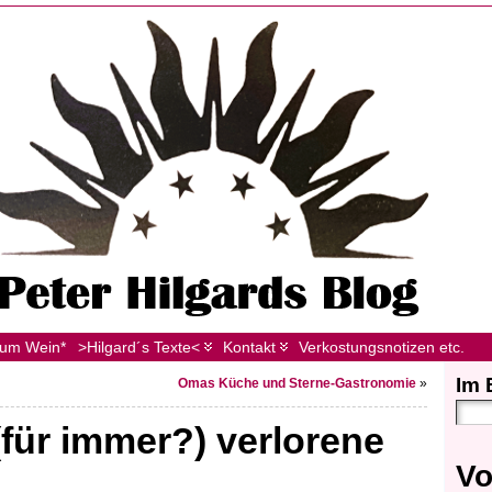
zum Wein*
>Hilgard´s Texte<
Kontakt
Verkostungsnotizen etc.
Im 
Omas Küche und Sterne-Gastronomie
»
(für immer?) verlorene
Vo