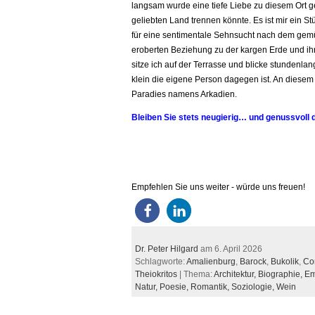
langsam wurde eine tiefe Liebe zu diesem Ort g
geliebten Land trennen könnte. Es ist mir ein St
für eine sentimentale Sehnsucht nach dem gemü
eroberten Beziehung zu der kargen Erde und i
sitze ich auf der Terrasse und blicke stundenl
klein die eigene Person dagegen ist. An diesem 
Paradies namens Arkadien.
Bleiben Sie stets neugierig… und genussvoll d
Empfehlen Sie uns weiter - würde uns freuen!
Dr. Peter Hilgard
am 6. April 2026
Schlagworte:
Amalienburg
,
Barock
,
Bukolik
,
Co
Theiokritos
| Thema:
Architektur,
Biographie,
Em
Natur,
Poesie,
Romantik,
Soziologie,
Wein