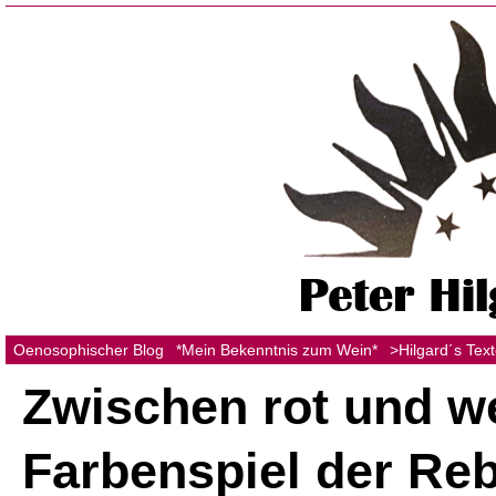
Oenosophischer Blog
*Mein Bekenntnis zum Wein*
>Hilgard´s Tex
Zwischen rot und w
Farbenspiel der Re