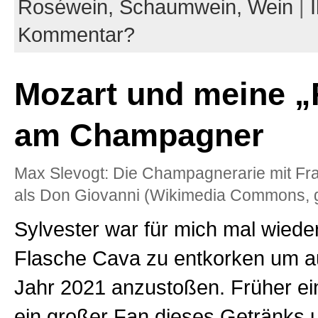
Roséwein,
Schaumwein,
Wein
|
Kommentar?
Mozart und meine „
am Champagner
Max Slevogt: Die Champagnerarie mit Fr
als Don Giovanni (Wikimedia Commons, g
Sylvester war für mich mal wiede
Flasche Cava zu entkorken um a
Jahr 2021 anzustoßen. Früher ei
ein großer Fan dieses Getränks 