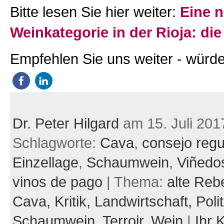
Bitte lesen Sie hier weiter:
Eine 
Weinkategorie in der Rioja: die
Empfehlen Sie uns weiter - würde
Dr. Peter Hilgard
am 15. Juli 201
Schlagworte:
Cava
,
consejo regu
Einzellage
,
Schaumwein
,
Viñedo
vinos de pago
| Thema:
alte Reb
Cava,
Kritik,
Landwirtschaft,
Poli
Schaumwein,
Terroir,
Wein
|
Ihr