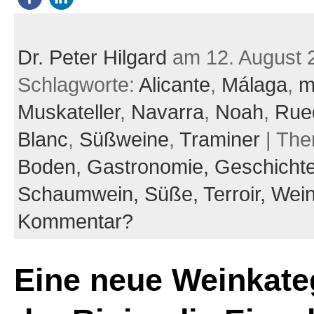
Dr. Peter Hilgard
am 12. August 
Schlagworte:
Alicante
,
Málaga
,
m
Muskateller
,
Navarra
,
Noah
,
Rue
Blanc
,
Süßweine
,
Traminer
| Th
Boden,
Gastronomie,
Geschicht
Schaumwein,
Süße,
Terroir,
Wei
Kommentar?
Eine neue Weinkateg