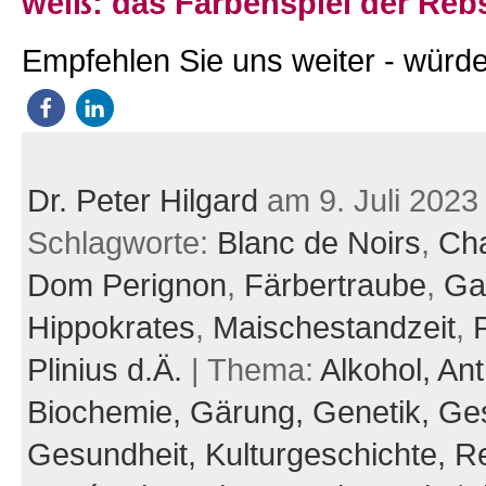
weiß: das Farbenspiel der Reb
Empfehlen Sie uns weiter - würde
Dr. Peter Hilgard
am 9. Juli 2023
Schlagworte:
Blanc de Noirs
,
Ch
Dom Perignon
,
Färbertraube
,
Ga
Hippokrates
,
Maischestandzeit
,
Plinius d.Ä.
| Thema:
Alkohol,
Ant
Biochemie,
Gärung,
Genetik,
Ges
Gesundheit,
Kulturgeschichte,
Re