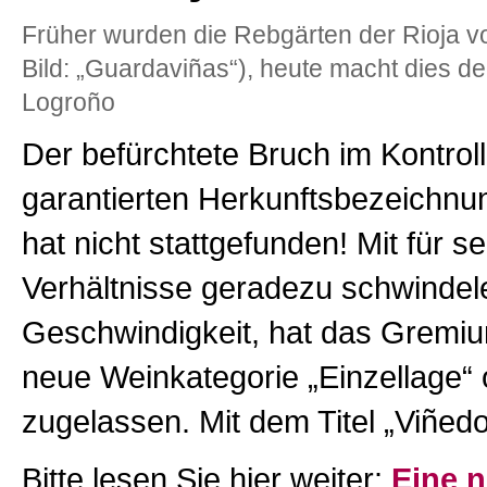
Früher wurden die Rebgärten der Rioja v
Bild: „Guardaviñas“), heute macht dies der
Logroño
Der befürchtete Bruch im Kontroll
garantierten Herkunftsbezeichn
hat nicht stattgefunden! Mit für s
Verhältnisse geradezu schwindel
Geschwindigkeit, hat das Gremium
neue Weinkategorie „Einzellage“ of
zugelassen. Mit dem Titel „Viñed
Bitte lesen Sie hier weiter:
Eine 