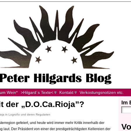
zum Wein*
>Hilgard´s Texte<
Kontakt
Verkostungsnotizen etc.
Im 
it der „D.O.Ca.Rioja”?
Rioja in Logroño und deren Regularien
terregion gefeiert, und heute wird immer mehr Kritik innerhalb der
Vo
 laut. Der Präsident von einer der prestigeträchtigsten Kellereien der