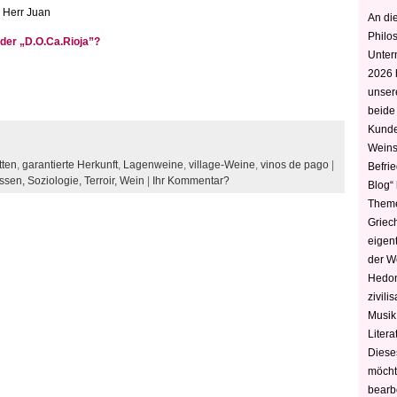
, Herr Juan
An die
Philo
t der „D.O.Ca.Rioja”?
Unter
2026 
unser
beide
Kunde
Weins
tten
,
garantierte Herkunft
,
Lagenweine
,
village-Weine
,
vinos de pago
|
Befri
ssen,
Soziologie,
Terroir,
Wein
|
Ihr Kommentar?
Blog“ 
Theme
Griec
eigen
der W
Hedoni
zivili
Musik,
Litera
Diese
möcht
bearbe