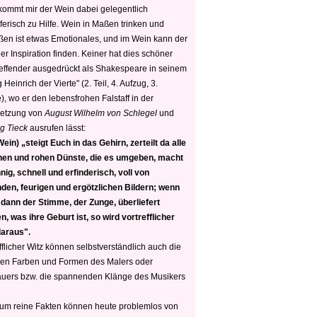
 kommt mir der Wein dabei gelegentlich
ferisch zu Hilfe. Wein in Maßen trinken und
ßen ist etwas Emotionales, und im Wein kann der
er Inspiration finden. Keiner hat dies schöner
reffender ausgedrückt als Shakespeare in seinem
 Heinrich der Vierte" (2. Teil, 4. Aufzug, 3.
, wo er den lebensfrohen Falstaff in der
etzung von
August Wilhelm von Schlegel
und
g Tieck
ausrufen lässt:
ein) „steigt Euch in das Gehirn, zerteilt da alle
nen und rohen Dünste, die es umgeben, macht
nig, schnell und erfinderisch, voll von
den, feurigen und ergötzlichen Bildern; wenn
 dann der Stimme, der Zunge, überliefert
, was ihre Geburt ist, so wird vortrefflicher
daraus".
fflicher Witz können selbstverständlich auch die
en Farben und Formen des Malers oder
auers bzw. die spannenden Klänge des Musikers
 um reine Fakten können heute problemlos von