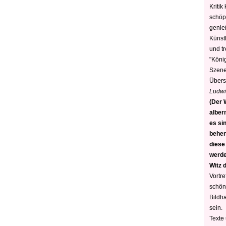
Kritik
schöp
genie
Künstl
und t
"König
Szene)
Übers
Ludwi
(Der W
alber
es sin
behen
diese
werden
Witz 
Vortre
schön
Bildh
sein.
Texte