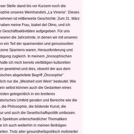
ser Stelle stand bis vor Kurzem noch die
sophie unseres Weinhandels „La Vineria“. Dieses
nehmen ist mittlerweile Geschichte: Zum 31. März
haben meine Frau, Isabel del Olmo, und ich
e Geschäftsaktivitäten aufgegeben. Für uns
 waren die Jahrzehnte, in denen wir mit unseren
n ein Teil der spannenden und genussvollen
zene Spaniens waren, Herausforderung und
edigung zugleich. In meinem „önosophischen
hatte ich mich bereits vielfältigen kulturellen
n gewidmet und dies, obwohl der aus dem
hischen abgeleitete Begriff „Önosophie“
tlich nur die „Weisheit vom Wein“ bedeutet. Wie
ein selbst können auch die Gedanken eines
sten gelegentlich in ein breiteres
satorisches Umfeld geraten und Bereiche wie die
 die Philosophie, die bildende Kunst, die
tur und auch die Gesellschaftspolitik umfassen.
s Spektrum unterschiedlicher Thematiken
e ich auch weiterhin in meinen Beiträgen
iten. Trotz aller gesundheitspolitisch motivierter