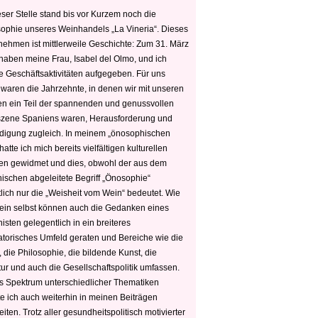
ser Stelle stand bis vor Kurzem noch die
sophie unseres Weinhandels „La Vineria“. Dieses
nehmen ist mittlerweile Geschichte: Zum 31. März
haben meine Frau, Isabel del Olmo, und ich
e Geschäftsaktivitäten aufgegeben. Für uns
 waren die Jahrzehnte, in denen wir mit unseren
n ein Teil der spannenden und genussvollen
zene Spaniens waren, Herausforderung und
edigung zugleich. In meinem „önosophischen
hatte ich mich bereits vielfältigen kulturellen
n gewidmet und dies, obwohl der aus dem
hischen abgeleitete Begriff „Önosophie“
tlich nur die „Weisheit vom Wein“ bedeutet. Wie
ein selbst können auch die Gedanken eines
sten gelegentlich in ein breiteres
satorisches Umfeld geraten und Bereiche wie die
 die Philosophie, die bildende Kunst, die
tur und auch die Gesellschaftspolitik umfassen.
s Spektrum unterschiedlicher Thematiken
e ich auch weiterhin in meinen Beiträgen
iten. Trotz aller gesundheitspolitisch motivierter