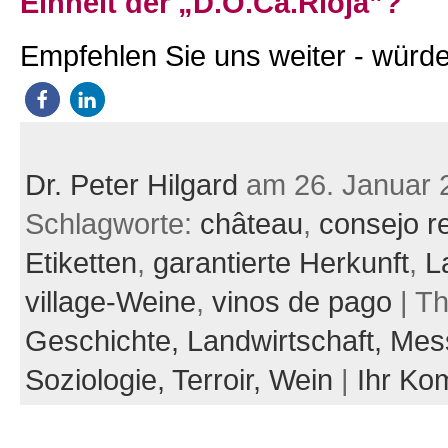
Einheit der „D.O.Ca.Rioja”?
Empfehlen Sie uns weiter - würde
Dr. Peter Hilgard
am 26. Januar 
Schlagworte:
château
,
consejo r
Etiketten
,
garantierte Herkunft
,
L
village-Weine
,
vinos de pago
| T
Geschichte,
Landwirtschaft,
Mes
Soziologie,
Terroir,
Wein
|
Ihr Ko