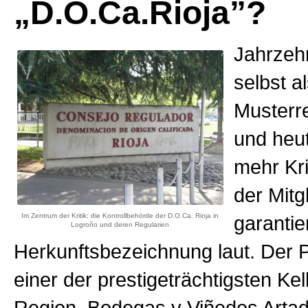
„D.O.Ca.Rioja”?
Jahrzehn
selbst a
Musterre
und heu
mehr Kri
der Mitg
Im Zentrum der Kritik: die Kontrollbehörde der D.O.Ca. Rioja in
garantie
Logroño und deren Regularien
Herkunftsbezeichnung laut. Der 
einer der prestigeträchtigsten Kel