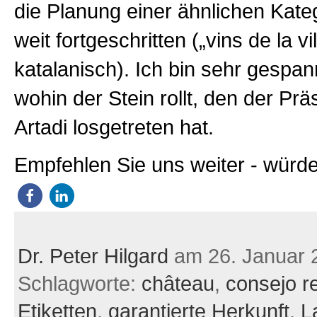
die Planung einer ähnlichen Kateg
weit fortgeschritten („vins de la vi
katalanisch). Ich bin sehr gespa
wohin der Stein rollt, den der Prä
Artadi losgetreten hat.
Empfehlen Sie uns weiter - würde
Dr. Peter Hilgard
am 26. Januar 
Schlagworte:
château
,
consejo r
Etiketten
,
garantierte Herkunft
,
L