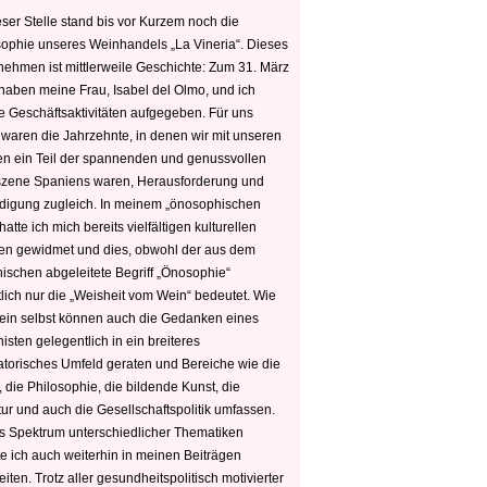
ser Stelle stand bis vor Kurzem noch die
sophie unseres Weinhandels „La Vineria“. Dieses
nehmen ist mittlerweile Geschichte: Zum 31. März
haben meine Frau, Isabel del Olmo, und ich
e Geschäftsaktivitäten aufgegeben. Für uns
 waren die Jahrzehnte, in denen wir mit unseren
n ein Teil der spannenden und genussvollen
zene Spaniens waren, Herausforderung und
edigung zugleich. In meinem „önosophischen
hatte ich mich bereits vielfältigen kulturellen
n gewidmet und dies, obwohl der aus dem
hischen abgeleitete Begriff „Önosophie“
tlich nur die „Weisheit vom Wein“ bedeutet. Wie
ein selbst können auch die Gedanken eines
sten gelegentlich in ein breiteres
satorisches Umfeld geraten und Bereiche wie die
 die Philosophie, die bildende Kunst, die
tur und auch die Gesellschaftspolitik umfassen.
s Spektrum unterschiedlicher Thematiken
e ich auch weiterhin in meinen Beiträgen
iten. Trotz aller gesundheitspolitisch motivierter