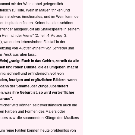
 kommt mir der Wein dabei gelegentlich
ferisch zu Hilfe. Wein in Maßen trinken und
ßen ist etwas Emotionales, und im Wein kann der
er Inspiration finden. Keiner hat dies schöner
reffender ausgedrückt als Shakespeare in seinem
 Heinrich der Vierte" (2. Teil, 4. Aufzug, 3.
, wo er den lebensfrohen Falstaff in der
etzung von
August Wilhelm von Schlegel
und
g Tieck
ausrufen lässt:
ein) „steigt Euch in das Gehirn, zerteilt da alle
nen und rohen Dünste, die es umgeben, macht
nig, schnell und erfinderisch, voll von
den, feurigen und ergötzlichen Bildern; wenn
 dann der Stimme, der Zunge, überliefert
, was ihre Geburt ist, so wird vortrefflicher
daraus".
fflicher Witz können selbstverständlich auch die
en Farben und Formen des Malers oder
auers bzw. die spannenden Klänge des Musikers
 um reine Fakten können heute problemlos von