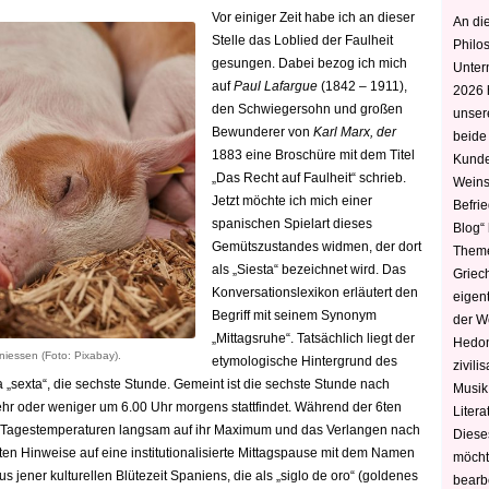
Vor einiger Zeit habe ich an dieser
An die
Stelle das Loblied der Faulheit
Philo
gesungen. Dabei bezog ich mich
Unter
auf
Paul Lafargue
(1842 – 1911),
2026 
den Schwiegersohn und großen
unser
Bewunderer von
Karl Marx, der
beide
1883 eine Broschüre mit dem Titel
Kunde
„Das Recht auf Faulheit“ schrieb.
Weins
Jetzt möchte ich mich einer
Befri
spanischen Spielart dieses
Blog“ 
Gemütszustandes widmen, der dort
Theme
als „Siesta“ bezeichnet wird. Das
Griec
Konversationslexikon erläutert den
eigen
Begriff mit seinem Synonym
der W
„Mittagsruhe“. Tatsächlich liegt der
Hedoni
niessen (Foto: Pixabay).
etymologische Hintergrund des
zivili
 „sexta“, die sechste Stunde. Gemeint ist die sechste Stunde nach
Musik,
 oder weniger um 6.00 Uhr morgens stattfindet. Während der 6ten
Litera
die Tagestemperaturen langsam auf ihr Maximum und das Verlangen nach
Diese
ten Hinweise auf eine institutionalisierte Mittagspause mit dem Namen
möcht
s jener kulturellen Blütezeit Spaniens, die als „siglo de oro“ (goldenes
bearbe