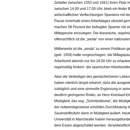
Zeitalter zwischen 1550 und 1681) ihren Platz 
zwischen 14.00 und 17.00 Uhr, blieb ein fester 
wirtschaftlichen Verflechtungen Spaniens mit 
Pause innerhalb eines Arbeitstages obsolet ge
machen 58 Prozent der befragten Spanier nie e
Mittagsruhe einzulegen. Die klassische, regelmä
offensichtlich ist die „siesta“ von einer nation
Mittlerweile ist die „siesta“ zu einem Politiku
(geb. 1958) hatte vorgeschlagen, die Mittagsp
Arbeitszeit abends nur bis 18.00 Uhr zu erlaub
regelmäßig fordern die spanischen Arbeitszeit
Aber die Verteidiger des gemächlicheren Lebens
haben nämlich längst erkannt, dass die ausge
zuträglich und eine sinnvolle Ergänzung in seine
deutlich geringeres Risiko, an Herz-Kreislauf-
Müdigkeit, das sog. „Schnitzelkoma“, die Müdig
der notwendigerweise erhöhten Durchblutung d
Sauerstoffzufuhr dann in Müdigkeit äußert. Heu
Universität in Manchester haben herausgefunde
dem Essen abgeschaltet werden. Verantwortlich