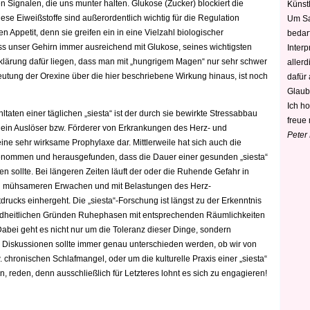
 Signalen, die uns munter halten. Glukose (Zucker) blockiert die
Künstl
iese Eiweißstoffe sind außerordentlich wichtig für die Regulation
Um Sa
Appetit, denn sie greifen ein in eine Vielzahl biologischer
bedarf
ss unser Gehirn immer ausreichend mit Glukose, seines wichtigsten
Interp
Erklärung dafür liegen, dass man mit „hungrigem Magen“ nur sehr schwer
aller
eutung der Orexine über die hier beschriebene Wirkung hinaus, ist noch
dafür
Glaub
Ich h
ten einer täglichen „siesta“ ist der durch sie bewirkte Stressabbau
freue 
ch ein Auslöser bzw. Förderer von Erkrankungen des Herz- und
Peter
 eine sehr wirksame Prophylaxe dar. Mittlerweile hat sich auch die
enommen und herausgefunden, dass die Dauer einer gesunden „siesta“
 sollte. Bei längeren Zeiten läuft der oder die Ruhende Gefahr in
lich mühsameren Erwachen und mit Belastungen des Herz-
ucks einhergeht. Die „siesta“-Forschung ist längst zu der Erkenntnis
ndheitlichen Gründen Ruhephasen mit entsprechenden Räumlichkeiten
bei geht es nicht nur um die Toleranz dieser Dinge, sondern
n Diskussionen sollte immer genau unterschieden werden, ob wir von
. chronischen Schlafmangel, oder um die kulturelle Praxis einer „siesta“
 reden, denn ausschließlich für Letzteres lohnt es sich zu engagieren!