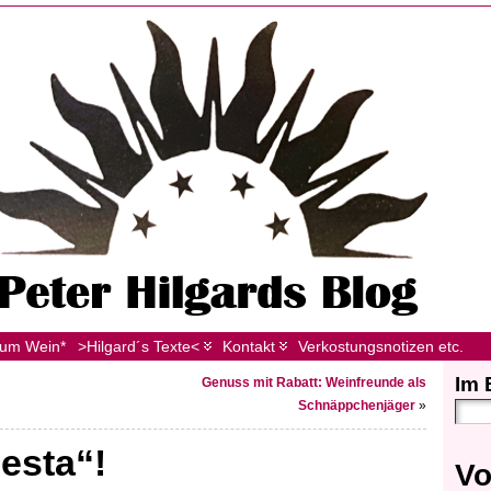
zum Wein*
>Hilgard´s Texte<
Kontakt
Verkostungsnotizen etc.
Im 
Genuss mit Rabatt: Weinfreunde als
Schnäppchenjäger
»
esta“!
Vo