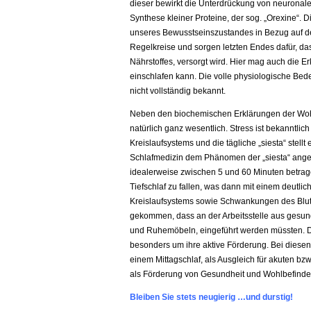
dieser bewirkt die Unterdrückung von neuronalen
Synthese kleiner Proteine, der sog. „Orexine“. D
unseres Bewusstseinszustandes in Bezug auf den 
Regelkreise und sorgen letzten Endes dafür, da
Nährstoffes, versorgt wird. Hier mag auch die 
einschlafen kann. Die volle physiologische Bed
nicht vollständig bekannt.
Neben den biochemischen Erklärungen der Wohlta
natürlich ganz wesentlich. Stress ist bekanntli
Kreislaufsystems und die tägliche „siesta“ stellt
Schlafmedizin dem Phänomen der „siesta“ ang
idealerweise zwischen 5 und 60 Minuten betragen
Tiefschlaf zu fallen, was dann mit einem deut
Kreislaufsystems sowie Schwankungen des Blutdr
gekommen, dass an der Arbeitsstelle aus gesu
und Ruhemöbeln, eingeführt werden müssten. Da
besonders um ihre aktive Förderung. Bei diese
einem Mittagschlaf, als Ausgleich für akuten bzw
als Förderung von Gesundheit und Wohlbefinden,
Bleiben Sie stets neugierig …und durstig!