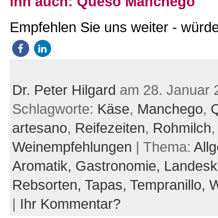
ihn auch: Queso Manchego
Empfehlen Sie uns weiter - würde
Dr. Peter Hilgard
am 28. Januar 
Schlagworte:
Käse
,
Manchego
,
artesano
,
Reifezeiten
,
Rohmilch
,
Weinempfehlungen
| Thema:
All
Aromatik,
Gastronomie,
Landesk
Rebsorten,
Tapas,
Tempranillo,
W
|
Ihr Kommentar?