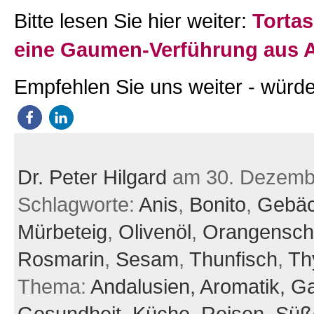
Bitte lesen Sie hier weiter:
Tortas
eine Gaumen-Verführung aus 
Empfehlen Sie uns weiter - würde
Dr. Peter Hilgard
am 30. Dezemb
Schlagworte:
Anis
,
Bonito
,
Gebä
Mürbeteig
,
Olivenöl
,
Orangensch
Rosmarin
,
Sesam
,
Thunfisch
,
Th
Thema:
Andalusien,
Aromatik,
Ga
Gesundheit,
Küche,
Reisen,
Süß