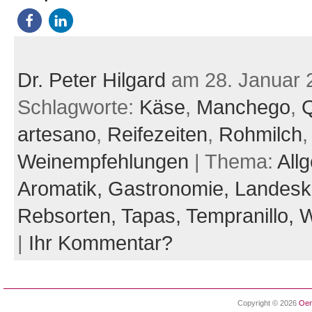
Dr. Peter Hilgard
am 28. Januar 
Schlagworte:
Käse
,
Manchego
,
artesano
,
Reifezeiten
,
Rohmilch
,
Weinempfehlungen
| Thema:
All
Aromatik,
Gastronomie,
Landesk
Rebsorten,
Tapas,
Tempranillo,
W
|
Ihr Kommentar?
Copyright © 2026
Oen