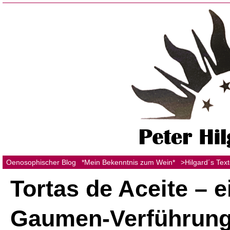
Oenosophischer Blog
*Mein Bekenntnis zum Wein*
>Hilgard´s Tex
Tortas de Aceite – e
Gaumen-Verführung