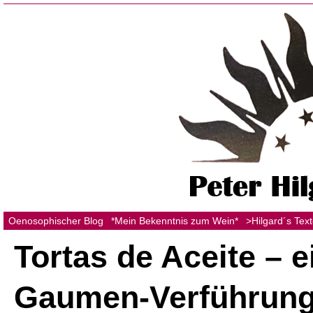
Oenosophischer Blog
*Mein Bekenntnis zum Wein*
>Hilgard´s Tex
Tortas de Aceite – e
Gaumen-Verführung