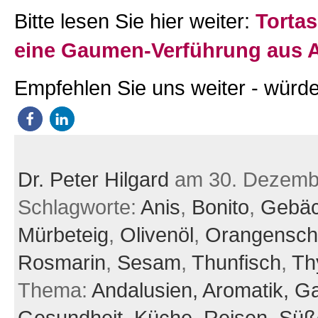
Bitte lesen Sie hier weiter:
Tortas
eine Gaumen-Verführung aus 
Empfehlen Sie uns weiter - würde
Dr. Peter Hilgard
am 30. Dezemb
Schlagworte:
Anis
,
Bonito
,
Gebä
Mürbeteig
,
Olivenöl
,
Orangensch
Rosmarin
,
Sesam
,
Thunfisch
,
Th
Thema:
Andalusien,
Aromatik,
Ga
Gesundheit,
Küche,
Reisen,
Süß