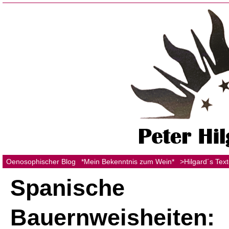
Oenosophischer Blog
*Mein Bekenntnis zum Wein*
>Hilgard´s Tex
Spanische
Bauernweisheiten: