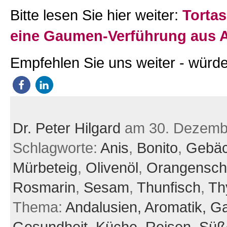
Bitte lesen Sie hier weiter:
Tortas
eine Gaumen-Verführung aus 
Empfehlen Sie uns weiter - würde
Dr. Peter Hilgard
am 30. Dezemb
Schlagworte:
Anis
,
Bonito
,
Gebä
Mürbeteig
,
Olivenöl
,
Orangensch
Rosmarin
,
Sesam
,
Thunfisch
,
Th
Thema:
Andalusien,
Aromatik,
Ga
Gesundheit,
Küche,
Reisen,
Süß