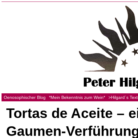
Oenosophischer Blog
*Mein Bekenntnis zum Wein*
>Hilgard´s Tex
Tortas de Aceite – e
Gaumen-Verführung