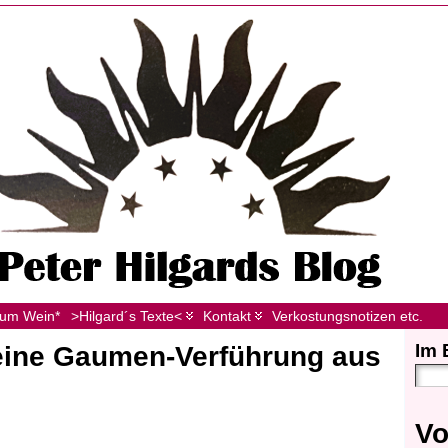
zum Wein*
>Hilgard´s Texte<
Kontakt
Verkostungsnotizen etc.
Im 
 eine Gaumen-Verführung aus
Vo