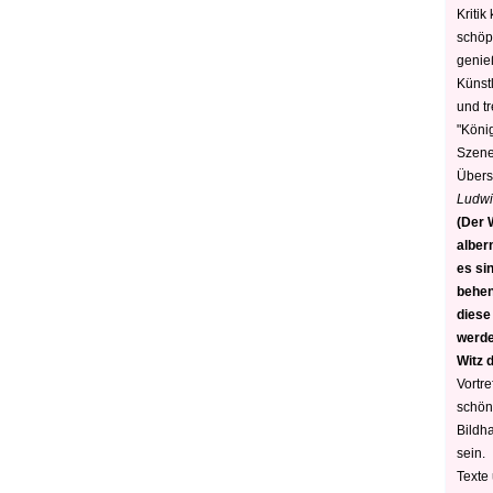
Kritik
schöp
genie
Künstl
und t
"König
Szene)
Übers
Ludwi
(Der W
alber
es sin
behen
diese
werden
Witz 
Vortre
schön
Bildh
sein.
Texte