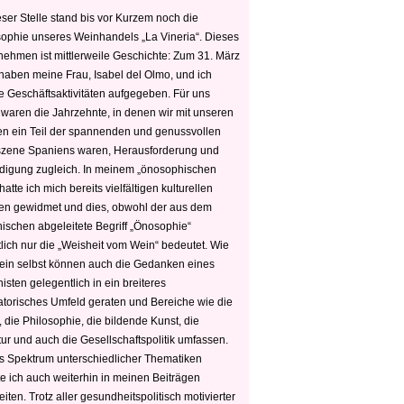
ser Stelle stand bis vor Kurzem noch die
sophie unseres Weinhandels „La Vineria“. Dieses
nehmen ist mittlerweile Geschichte: Zum 31. März
haben meine Frau, Isabel del Olmo, und ich
e Geschäftsaktivitäten aufgegeben. Für uns
 waren die Jahrzehnte, in denen wir mit unseren
n ein Teil der spannenden und genussvollen
zene Spaniens waren, Herausforderung und
edigung zugleich. In meinem „önosophischen
hatte ich mich bereits vielfältigen kulturellen
n gewidmet und dies, obwohl der aus dem
hischen abgeleitete Begriff „Önosophie“
tlich nur die „Weisheit vom Wein“ bedeutet. Wie
ein selbst können auch die Gedanken eines
sten gelegentlich in ein breiteres
satorisches Umfeld geraten und Bereiche wie die
 die Philosophie, die bildende Kunst, die
tur und auch die Gesellschaftspolitik umfassen.
s Spektrum unterschiedlicher Thematiken
e ich auch weiterhin in meinen Beiträgen
iten. Trotz aller gesundheitspolitisch motivierter