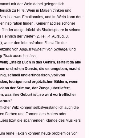
 kommt mir der Wein dabei gelegentlich
ferisch zu Hilfe. Wein in Maßen trinken und
ßen ist etwas Emotionales, und im Wein kann der
er Inspiration finden. Keiner hat dies schöner
reffender ausgedrückt als Shakespeare in seinem
 Heinrich der Vierte" (2. Teil, 4. Aufzug, 3.
, wo er den lebensfrohen Falstaff in der
etzung von
August Wilhelm von Schlegel
und
g Tieck
ausrufen lässt:
ein) „steigt Euch in das Gehirn, zerteilt da alle
nen und rohen Dünste, die es umgeben, macht
nig, schnell und erfinderisch, voll von
den, feurigen und ergötzlichen Bildern; wenn
 dann der Stimme, der Zunge, überliefert
, was ihre Geburt ist, so wird vortrefflicher
daraus".
fflicher Witz können selbstverständlich auch die
en Farben und Formen des Malers oder
auers bzw. die spannenden Klänge des Musikers
 um reine Fakten können heute problemlos von