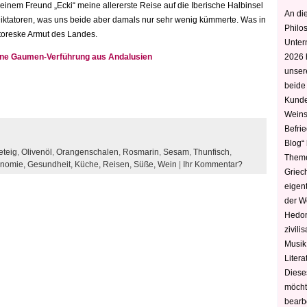
inem Freund „Ecki“ meine allererste Reise auf die Iberische Halbinsel
An die
Diktatoren, was uns beide aber damals nur sehr wenig kümmerte. Was in
Philo
ttoreske Armut des Landes.
Unter
eine Gaumen-Verführung aus Andalusien
2026 
unser
beide
Kunde
Weins
Befri
Blog“ 
eteig
,
Olivenöl
,
Orangenschalen
,
Rosmarin
,
Sesam
,
Thunfisch
,
Theme
onomie,
Gesundheit,
Küche,
Reisen,
Süße,
Wein
|
Ihr Kommentar?
Griec
eigen
der W
Hedoni
zivili
Musik,
Litera
Diese
möcht
bearbe