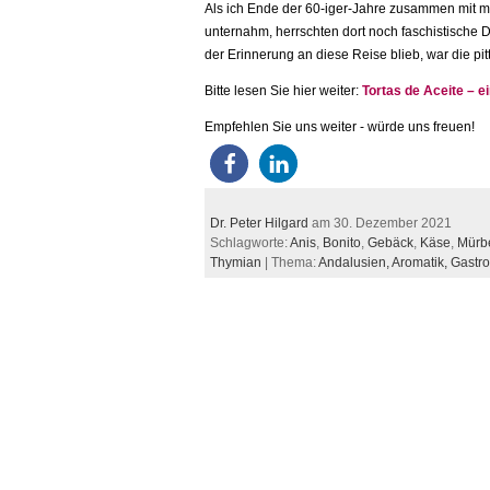
Als ich Ende der 60-iger-Jahre zusammen mit me
unternahm, herrschten dort noch faschistische 
der Erinnerung an diese Reise blieb, war die pi
Bitte lesen Sie hier weiter:
Tortas de Aceite – 
Empfehlen Sie uns weiter - würde uns freuen!
Dr. Peter Hilgard
am 30. Dezember 2021
Schlagworte:
Anis
,
Bonito
,
Gebäck
,
Käse
,
Mürb
Thymian
| Thema:
Andalusien,
Aromatik,
Gastr