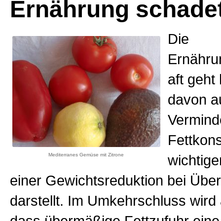
Ernährung schadet
Die
Ernähru
aft geht
davon a
Vermind
Fettkon
Mediterranes Gemüse mit Zitrone
wichtige
einer Gewichtsreduktion bei Übe
darstellt. Im Umkehrschluss wi