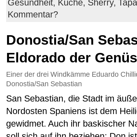
Gesundheit,
Küche,
Sherry,
Tap
Kommentar?
Donostia/San Sebast
Eldorado der Genü
Einer der drei Windkämme Eduardo Chilli
Donostia/San Sebastian
San Sebastian, die Stadt im äuße
Nordosten Spaniens ist dem Heil
gewidmet. Auch ihr baskischer 
soll sich auf ihn beziehen: Don ist