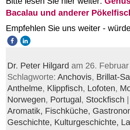
Bitte lesen Sie hier weiter:
Genus
Bacalau und anderer Pökelfisc
Empfehlen Sie uns weiter - würde
Dr. Peter Hilgard
am 26. Februar
Schlagworte:
Anchovis
,
Brillat-S
Anthelme
,
Klippfisch
,
Lofoten
,
Mo
Norwegen
,
Portugal
,
Stockfisch
|
Aromatik,
Fischküche,
Gastrono
Geschichte,
Kulturgeschichte,
La