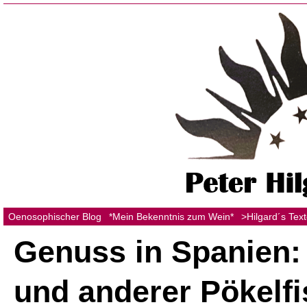
Oenosophischer Blog
*Mein Bekenntnis zum Wein*
>Hilgard´s Tex
Genuss in Spanien:
und anderer Pökelf