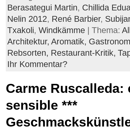
Berasategui Martin
,
Chillida Edu
Nelin 2012
,
René Barbier
,
Subija
Txakoli
,
Windkämme
| Thema:
Al
Architektur,
Aromatik,
Gastronom
Rebsorten,
Restaurant-Kritik,
Ta
Ihr Kommentar?
Carme Ruscalleda: 
sensible ***
Geschmackskünstle