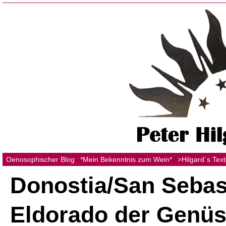
Oenosophischer Blog
*Mein Bekenntnis zum Wein*
>Hilgard´s Tex
Donostia/San Sebast
Eldorado der Genü