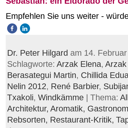
Sebastian: ein Eldorado der G
Empfehlen Sie uns weiter - würde
Dr. Peter Hilgard
am 14. Februar
Schlagworte:
Arzak Elena
,
Arzak
Berasategui Martin
,
Chillida Edu
Nelin 2012
,
René Barbier
,
Subija
Txakoli
,
Windkämme
| Thema:
Al
Architektur,
Aromatik,
Gastronom
Rebsorten,
Restaurant-Kritik,
Ta