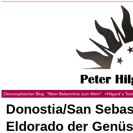
Oenosophischer Blog
*Mein Bekenntnis zum Wein*
>Hilgard´s Tex
Donostia/San Sebast
Eldorado der Genü