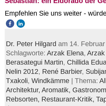
Sebastian: ein Eldorado der G
Empfehlen Sie uns weiter - würde
Dr. Peter Hilgard
am 14. Februar
Schlagworte:
Arzak Elena
,
Arzak
Berasategui Martin
,
Chillida Edu
Nelin 2012
,
René Barbier
,
Subija
Txakoli
,
Windkämme
| Thema:
Al
Architektur,
Aromatik,
Gastronom
Rebsorten,
Restaurant-Kritik,
Ta