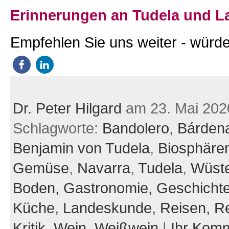
Erinnerungen an Tudela und L
Empfehlen Sie uns weiter - würde
Dr. Peter Hilgard
am 23. Mai 202
Schlagworte:
Bandolero
,
Bárden
Benjamin von Tudela
,
Biosphäre
Gemüse
,
Navarra
,
Tudela
,
Wüst
Boden,
Gastronomie,
Geschicht
Küche,
Landeskunde,
Reisen,
Re
Kritik,
Wein,
Weißwein
|
Ihr Kom