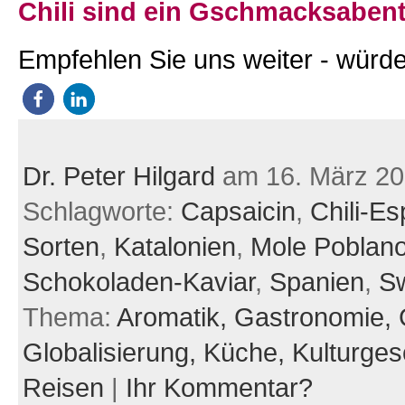
Chili sind ein Gschmacksaben
Empfehlen Sie uns weiter - würde
Dr. Peter Hilgard
am 16. März 2
Schlagworte:
Capsaicin
,
Chili-E
Sorten
,
Katalonien
,
Mole Poblan
Schokoladen-Kaviar
,
Spanien
,
S
Thema:
Aromatik,
Gastronomie,
Globalisierung,
Küche,
Kulturges
Reisen
|
Ihr Kommentar?