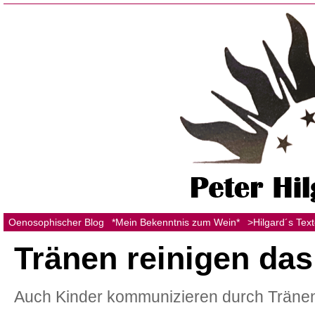
Oenosophischer Blog
*Mein Bekenntnis zum Wein*
>Hilgard´s Tex
Tränen reinigen das
Auch Kinder kommunizieren durch Tränen