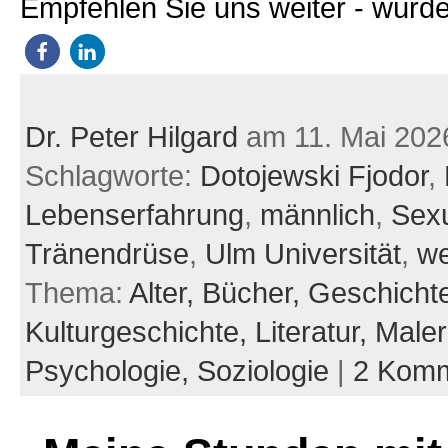
Empfehlen Sie uns weiter - würde
Dr. Peter Hilgard
am 11. Mai 202
Schlagworte:
Dotojewski Fjodor
,
Lebenserfahrung
,
männlich
,
Sexu
Tränendrüse
,
Ulm Universität
,
we
Thema:
Alter,
Bücher,
Geschicht
Kulturgeschichte,
Literatur,
Maler
Psychologie,
Soziologie
|
2 Komm