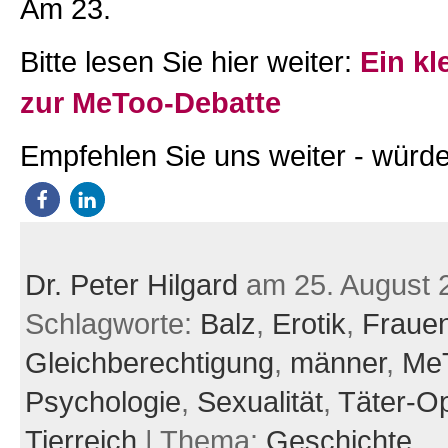
Am 23.
Bitte lesen Sie hier weiter:
Ein kl
zur MeToo-Debatte
Empfehlen Sie uns weiter - würde
Dr. Peter Hilgard
am 25. August 
Schlagworte:
Balz
,
Erotik
,
Fraue
Gleichberechtigung
,
männer
,
Me
Psychologie
,
Sexualität
,
Täter-Op
Tierreich
| Thema:
Geschichte,