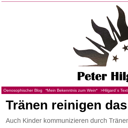
Oenosophischer Blog
*Mein Bekenntnis zum Wein*
>Hilgard´s Tex
Tränen reinigen das
Auch Kinder kommunizieren durch Tränen