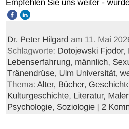
Empfehlen Sie uns weiter - würde
Dr. Peter Hilgard
am 11. Mai 202
Schlagworte:
Dotojewski Fjodor
,
Lebenserfahrung
,
männlich
,
Sexu
Tränendrüse
,
Ulm Universität
,
we
Thema:
Alter,
Bücher,
Geschicht
Kulturgeschichte,
Literatur,
Maler
Psychologie,
Soziologie
|
2 Komm