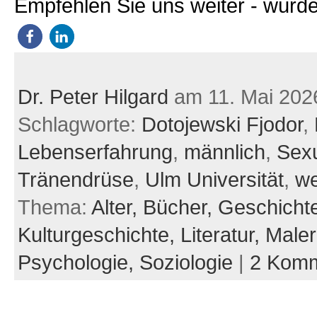
Empfehlen Sie uns weiter - würde
Dr. Peter Hilgard
am 11. Mai 202
Schlagworte:
Dotojewski Fjodor
,
Lebenserfahrung
,
männlich
,
Sexu
Tränendrüse
,
Ulm Universität
,
we
Thema:
Alter,
Bücher,
Geschicht
Kulturgeschichte,
Literatur,
Maler
Psychologie,
Soziologie
|
2 Komm