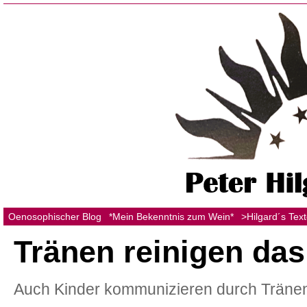
Oenosophischer Blog
*Mein Bekenntnis zum Wein*
>Hilgard´s Tex
Tränen reinigen das
Auch Kinder kommunizieren durch Tränen