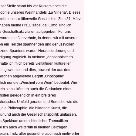
ser Stelle stand bis vor Kurzem noch die
sophie unseres Weinhandels „La Vineria“. Dieses
nehmen ist mittlerweile Geschichte: Zum 31. März
haben meine Frau, Isabel del Olmo, und ich
e Geschäftsaktivitäten aufgegeben. Für uns
 waren die Jahrzehnte, in denen wir mit unseren
n ein Teil der spannenden und genussvollen
zene Spaniens waren, Herausforderung und
edigung zugleich. In meinem „önosophischen
hatte ich mich bereits vielfältigen kulturellen
n gewidmet und dies, obwohl der aus dem
hischen abgeleitete Begriff „Önosophie“
tlich nur die „Weisheit vom Wein“ bedeutet. Wie
ein selbst können auch die Gedanken eines
sten gelegentlich in ein breiteres
satorisches Umfeld geraten und Bereiche wie die
 die Philosophie, die bildende Kunst, die
tur und auch die Gesellschaftspolitik umfassen.
s Spektrum unterschiedlicher Thematiken
e ich auch weiterhin in meinen Beiträgen
iten. Trotz aller gesundheitspolitisch motivierter