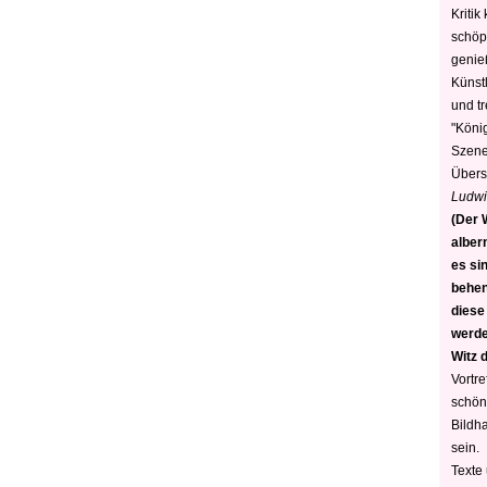
Kritik
schöp
genie
Künstl
und t
"König
Szene)
Übers
Ludwi
(Der W
alber
es sin
behen
diese
werden
Witz 
Vortre
schön
Bildh
sein.
Texte