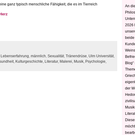
eine ganz typisch menschliche Fähigkeit, die es im Tierreich
An die
Philo
 Herz
Unter
2026 
unser
beide
Kunde
Weins
,
Lebenserfahrung
,
männlich
,
Sexualität
,
Tränendrüse
,
Ulm Universität
,
Befri
sundheit,
Kulturgeschichte,
Literatur,
Malerei,
Musik,
Psychologie,
Blog“ 
Theme
Griec
eigen
der W
Hedoni
zivili
Musik,
Litera
Diese
möcht
bearbe