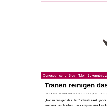
Oenosophischer Blog
*Mein Bekenntnis 
Tränen reinigen da
Auch Kinder kommunizieren durch Tränen (Foto: Pixaba
„Tränen reinigen das Herz“ schrieb einst Fjodo
Weinens beschreiben. Stark empfundene Emot