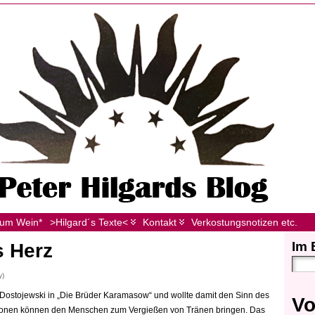
zum Wein*
>Hilgard´s Texte<
Kontakt
Verkostungsnotizen etc.
Im 
s Herz
y)
r Dostojewski in „Die Brüder Karamasow“ und wollte damit den Sinn des
Vo
ionen können den Menschen zum Vergießen von Tränen bringen. Das