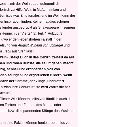
 kommt mir der Wein dabei gelegentlich
ferisch zu Hilfe. Wein in Maßen trinken und
ßen ist etwas Emotionales, und im Wein kann der
er Inspiration finden. Keiner hat dies schöner
reffender ausgedrückt als Shakespeare in seinem
 Heinrich der Vierte" (2. Teil, 4. Aufzug, 3.
, wo er den lebensfrohen Falstaff in der
etzung von
August Wilhelm von Schlegel
und
g Tieck
ausrufen lässt:
ein) „steigt Euch in das Gehirn, zerteilt da alle
nen und rohen Dünste, die es umgeben, macht
nig, schnell und erfinderisch, voll von
den, feurigen und ergötzlichen Bildern; wenn
 dann der Stimme, der Zunge, überliefert
, was ihre Geburt ist, so wird vortrefflicher
daraus".
fflicher Witz können selbstverständlich auch die
en Farben und Formen des Malers oder
auers bzw. die spannenden Klänge des Musikers
 um reine Fakten können heute problemlos von