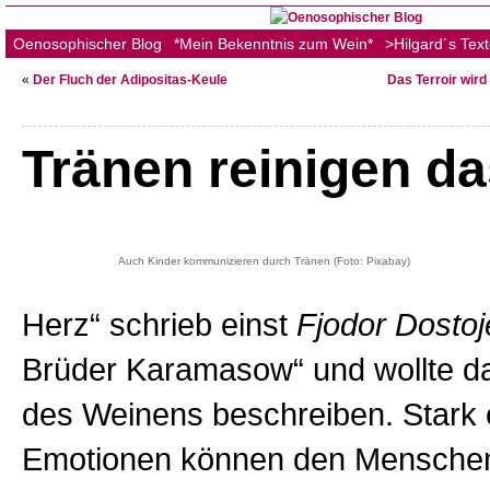
Oenosophischer Blog
*Mein Bekenntnis zum Wein*
>Hilgard´s Tex
«
Der Fluch der Adipositas-Keule
Das Terroir wir
Tränen reinigen da
Auch Kinder kommunizieren durch Tränen (Foto: Pixabay)
Herz“ schrieb einst
Fjodor Dostoj
Brüder Karamasow“ und wollte d
des Weinens beschreiben. Stark
Emotionen können den Mensche