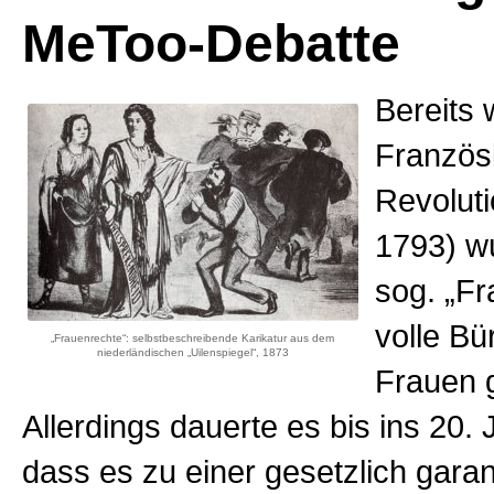
MeToo-Debatte
Bereits
Französ
Revoluti
1793) w
sog. „Fr
volle Bü
„Frauenrechte“: selbstbeschreibende Karikatur aus dem
niederländischen „Uilenspiegel“, 1873
Frauen g
Allerdings dauerte es bis ins 20.
dass es zu einer gesetzlich garan