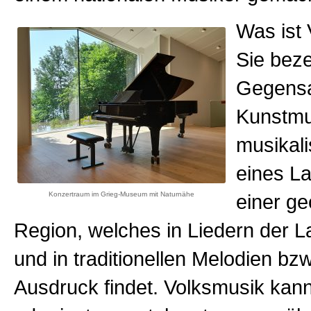
Was ist
Sie beze
Gegensa
Kunstmu
musikali
eines L
Konzertraum im Grieg-Museum mit Naturnähe
einer g
Region, welches in Liedern der 
und in traditionellen Melodien bz
Ausdruck findet. Volksmusik kan