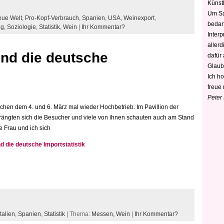
Künstl
Um Sa
ue Welt
,
Pro-Kopf-Verbrauch
,
Spanien
,
USA
,
Weinexport
,
bedarf
ng,
Soziologie,
Statistik,
Wein
|
Ihr Kommentar?
Interp
aller
nd die deutsche
dafür
Glaub
Ich h
freue 
Peter
chen dem 4. und 6. März mal wieder Hochbetrieb. Im Pavillion der
ängten sich die Besucher und viele von ihnen schauten auch am Stand
 Frau und ich sich
d die deutsche Importstatistik
Italien
,
Spanien
,
Statistik
| Thema:
Messen,
Wein
|
Ihr Kommentar?