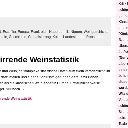
Kritik
schöp
genie
Künstl
und t
d
,
Escoffier
,
Europa
,
Frankreich
,
Napoleon III.
,
Nignon
,
Weingeschichte
"König
omie,
Geschichte,
Globalisierung,
Kultur,
Landeskunde,
Rebsorten,
Szene)
Übers
Ludwi
irrende Weinstatistik
(Der W
alber
es sin
e und Wein, hat komplexe statistische Daten zum Wein veröffentlicht. Im
behen
darzustellen und eigene Schlussfolgerungen daraus zu ziehen.
diese
nien als die klassischen Weinländer in Europa. Erstaunlicherweise
werden
ger. Nur noch 17
Witz 
rende Weinstatistik
Vortre
schön
Bildh
sein.
Texte