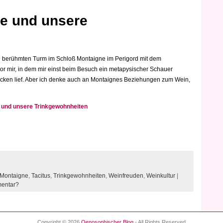
ne und unsere
n berühmten Turm im Schloß Montaigne im Perigord mit dem
vor mir, in dem mir einst beim Besuch ein metapysischer Schauer
cken lief. Aber ich denke auch an Montaignes Beziehungen zum Wein,
 und unsere Trinkgewohnheiten
Montaigne
,
Tacitus
,
Trinkgewohnheiten
,
Weinfreuden
,
Weinkultur
|
mentar?
Copyright © 2026
Oenosophischer Blog
- All Rights Reserved