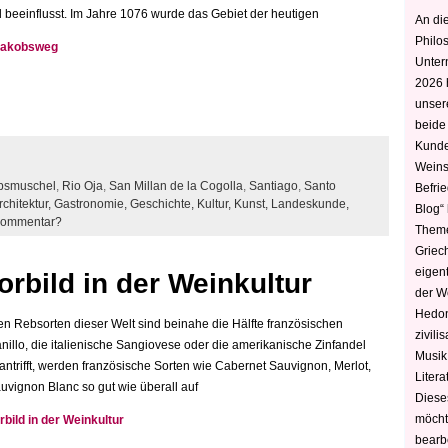
 beeinflusst. Im Jahre 1076 wurde das Gebiet der heutigen
An die
Philo
 Jakobsweg
Unter
2026 
unser
beide
Kunde
Weins
bsmuschel
,
Rio Oja
,
San Millan de la Cogolla
,
Santiago
,
Santo
Befri
rchitektur,
Gastronomie,
Geschichte,
Kultur,
Kunst,
Landeskunde,
Blog“ 
Kommentar?
Theme
Griec
eigen
rbild in der Weinkultur
der W
Hedoni
n Rebsorten dieser Welt sind beinahe die Hälfte französischen
zivili
llo, die italienische Sangiovese oder die amerikanische Zinfandel
Musik,
ntrifft, werden französische Sorten wie Cabernet Sauvignon, Merlot,
Litera
uvignon Blanc so gut wie überall auf
Diese
möcht
bild in der Weinkultur
bearbe