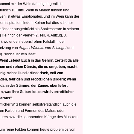
 kommt mir der Wein dabei gelegentlich
ferisch zu Hilfe. Wein in Maßen trinken und
ßen ist etwas Emotionales, und im Wein kann der
er Inspiration finden. Keiner hat dies schöner
reffender ausgedrückt als Shakespeare in seinem
 Heinrich der Vierte" (2. Teil, 4. Aufzug, 3.
, wo er den lebensfrohen Falstaff in der
etzung von
August Wilhelm von Schlegel
und
g Tieck
ausrufen lässt:
ein) „steigt Euch in das Gehirn, zerteilt da alle
nen und rohen Dünste, die es umgeben, macht
nig, schnell und erfinderisch, voll von
den, feurigen und ergötzlichen Bildern; wenn
 dann der Stimme, der Zunge, überliefert
, was ihre Geburt ist, so wird vortrefflicher
daraus".
fflicher Witz können selbstverständlich auch die
en Farben und Formen des Malers oder
auers bzw. die spannenden Klänge des Musikers
 um reine Fakten können heute problemlos von