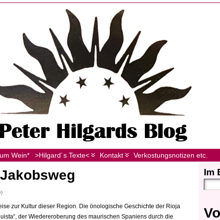
zum Wein*
>Hilgard´s Texte<
Kontakt
Verkostungsnotizen etc.
Im 
m Jakobsweg
y)
reise zur Kultur dieser Region. Die önologische Geschichte der Rioja
Vo
uista“, der Wiedereroberung des maurischen Spaniens durch die