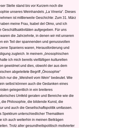
ser Stelle stand bis vor Kurzem noch die
sophie unseres Weinhandels „La Vineria“. Dieses
nehmen ist mittlerweile Geschichte: Zum 31. März
haben meine Frau, Isabel del Olmo, und ich
e Geschäftsaktivitäten aufgegeben. Für uns
 waren die Jahrzehnte, in denen wir mit unseren
n ein Teil der spannenden und genussvollen
zene Spaniens waren, Herausforderung und
edigung zugleich. In meinem „önosophischen
hatte ich mich bereits vielfältigen kulturellen
n gewidmet und dies, obwohl der aus dem
hischen abgeleitete Begriff „Önosophie“
tlich nur die „Weisheit vom Wein“ bedeutet. Wie
ein selbst können auch die Gedanken eines
sten gelegentlich in ein breiteres
satorisches Umfeld geraten und Bereiche wie die
 die Philosophie, die bildende Kunst, die
tur und auch die Gesellschaftspolitik umfassen.
s Spektrum unterschiedlicher Thematiken
e ich auch weiterhin in meinen Beiträgen
iten. Trotz aller gesundheitspolitisch motivierter