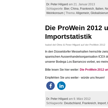
Dr. Peter Hilgard
am 21. Januar 2013
Schlagworte:
Bier
,
China
,
Frankreich
,
Italien
,
Ne
Weinkonsum
| Thema:
Allgemein,
Globalisieru
Die ProWein 2012 u
Importstatistik
Isabel del Olmo & Peter Hilgard auf der ProWein 2012
In den Düsseldorfer Messehallen herrschte zwis
spanischen Aussenhandelsorganisation ICEX dr
unserer Bodega Los Barrancos vorbei, wo meine
Bitte lesen Sie hier weiter:
Die ProWein 2012 un
Empfehlen Sie uns weiter - würde uns freuen!
Dr. Peter Hilgard
am 9. März 2012
Schlagworte:
Deutschland
,
Frankreich
,
Import
,