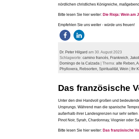
nördlichen christliches Königreiche, maßgebend
Bitte lesen Sie hier weiter:
Die Rioja: Wein am
Empfehlen Sie uns weiter - würde uns freuen!
Dr. Peter Hilgard
am 30. August 2023
Schlagworte:
camino francés
,
Frankreich
,
Jako
Domingo de la Calzada
| Thema:
alte Reben,
A
Phylloxera,
Rebsorten,
Spiritualität,
Wein
|
Ihr 
Das französische Vo
Unter den drei Handvoll großen und bedeutende
Ursprungs. Während man die spanische Temprani
außerhalb ihrer Landesgrenzen nur sehr selten a
Pinot Noir, Syrah, Chardonnay, Viognier oder Sa
Bitte lesen Sie hier weiter:
Das französische Vor